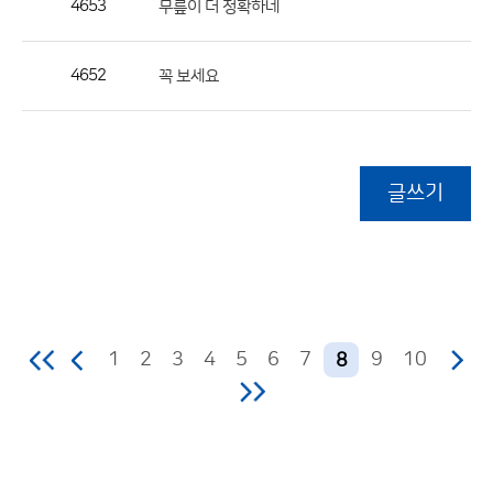
4653
무릎이 더 정확하네
4652
꼭 보세요
글쓰기
1
2
3
4
5
6
7
9
10
8