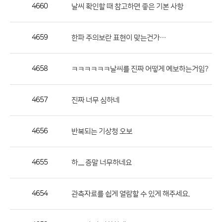
작
4660
날씨 확인할 때 참고하면 좋은 기본 사항
성
자,
4659
한파 주의보란 표현이 맞는건가…
등
록
일
4658
ㅋㅋㅋㅋㅋㅋ날씨를 진짜 어떻게 예보하는거임?
의
정
4657
진짜 너무 심하네
보
를
4656
반복되는 기상청 오보
제
공
합
4655
하...... 증말 너무하네요
니
다.
4654
관측자료를 쉽게 열람할 수 있게 해주세요.