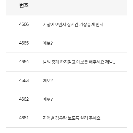
번호
자
유
토
론
게
시
판
4666
기상예보인지 실시간 기상중계 인지
자
유
4665
예보?
토
론
게
4664
날씨 중계 하지말고 예보를 해주세요 제발...
시
판
4663
예보?
으
로
4662
예보?
번
호,
제
4661
지역별 강우량 보도록 살려 주세요.
목,