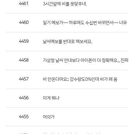
작
4461
3시간앞에 비를 못맞추네.
성
자,
4460
일기 예보가~~ 하루에도 수십번 바뀌면서~~ 너무 적
등
록
일
4459
날씨예보를 반대로 해보세요.
의
정
4458
기상청 날씨 안내보다 아이폰이 더 정확해요.... 진짜로
보
를
4457
비 안온다며요;; 강수량도0%인데 비가 왜 옴
제
공
합
4456
이게 뭐냐
니
다.
4455
어의가