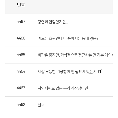
번호
자
유
토
론
게
시
판
4467
당연히 안믿었지만...
자
유
4466
예보는 흐림인데 비 쏟아지는 동네 있음?
토
론
게
4465
비판은 좋지만, 과학적으로 접근하는 건 기본 예의 아
시
판
4464
(1)
세상 무능한 기상청이 먼 필요가 있는지!
으
로
4463
자연재해도 없는 국가 기상청이면
번
호,
제
4462
날씨
목,