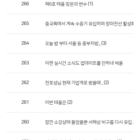
작
266
(1)
제6호 태풍 망온의 변수
성
자,
265
중국쪽에서 계속 수증기 유입하며 장마전선 활성화 ......
등
록
일
264
(3)
오늘 밤 부터 서울 등 중부지방...
의
정
263
이젠 실시간 소식도 업데이트를 안하네 썩을
보
를
262
(2)
전호성님 현재 기압계로 봤을때 ..
제
공
합
261
(2)
이번 태풍은
니
다.
260
(1
잠깐 소강상태 들었을뿐 서해상 비구름 다시 유입 ....