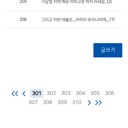
259
(2)
기상청 지역 예보 이따구로 하지 마세요..
258
(1)
그리고 이번 태풍은.....차라리 우리나라에.....
글쓰기
302
303
304
305
306
301
307
308
309
310