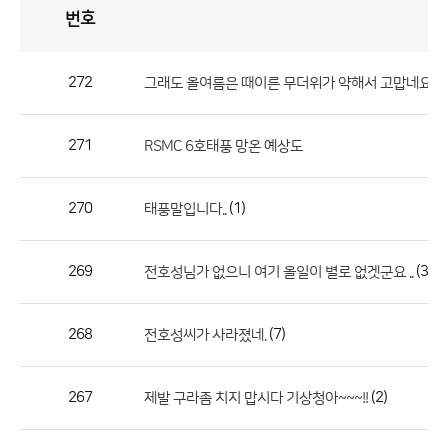
번호
자
유
토
론
게
시
판
272
그래도 올여름은 때이른 무더위가 약해서 고맙네요.
자
유
271
RSMC 6호태풍 망온 예상도
토
론
게
270
(1)
태풍말입니다..
시
판
269
(3)
전호성님가 없으니 여기 올일이 별로 없겟군요 ..
으
로
268
(7)
전호성씨가 사라졌네.
번
호,
제
267
(2)
제발 구라좀 치지 맙시다 기상청아~~~!!
목,