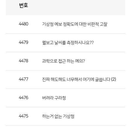
번호
자
유
토
론
게
시
판
4480
기상청 예보 정확도에 대한 비판적 고찰
자
유
4479
뭘보고 날씨를 측정하시나요??
토
론
게
4478
과학으로 접근 하는 예의?
시
판
4477
(2)
진짜 해도해도 너무해서 여기에 글씁니다
으
로
4476
버려라 구라청
번
호,
제
4475
하는거 없는 기상청
목,