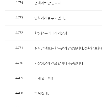
작
4474
업데이트 안 됩니다.
성
자,
4473
양치기가 울구 가겄다...
등
록
일
4472
한심한 우리나라 기상청
의
정
4471
실시간 예보는 한국말에 안맞습니다. 정확한 표현은 
보
를
4470
기상청장에 옆집 할머니 추천합니다
제
공
합
4469
이게 뭡니까!!!
니
다.
4468
하 망쳤네...