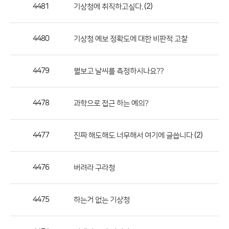
작
4481
(2)
기상청에 취직하고싶다.
성
자,
4480
기상청 예보 정확도에 대한 비판적 고찰
등
록
일
4479
뭘보고 날씨를 측정하시나요??
의
정
4478
과학으로 접근 하는 예의?
보
를
4477
(2)
진짜 해도해도 너무해서 여기에 글씁니다
제
공
합
4476
버려라 구라청
니
다.
4475
하는거 없는 기상청