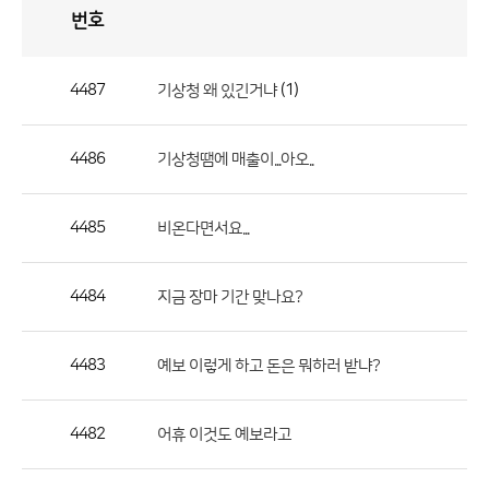
번호
자
유
토
론
게
시
판
4487
(1)
기상청 왜 있긴거냐
자
유
4486
기상청땜에 매출이...아오..
토
론
게
4485
비온다면서요...
시
판
4484
지금 장마 기간 맞나요?
으
로
4483
예보 이렇게 하고 돈은 뭐하러 받냐?
번
호,
제
4482
어휴 이것도 예보라고
목,