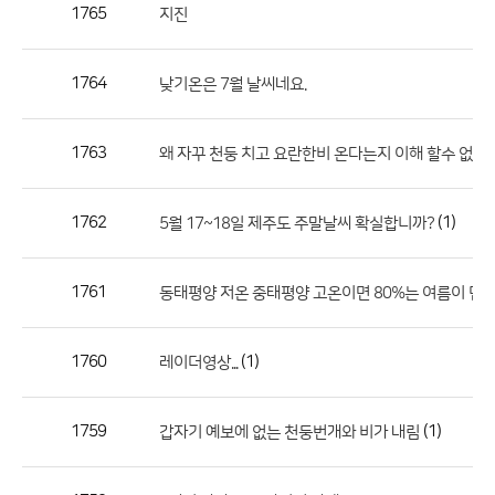
작
1765
지진
성
자,
1764
낮기온은 7월 날씨네요.
등
록
일
1763
왜 자꾸 천둥 치고 요란한비 온다는지 이해 할수 없음.
의
정
1762
(1)
5월 17~18일 제주도 주말날씨 확실합니까?
보
를
1761
동태평양 저온 중태평양 고온이면 80%는 여름이 덥
제
공
합
1760
(1)
레이더영상...
니
다.
1759
(1)
갑자기 예보에 없는 천둥번개와 비가 내림