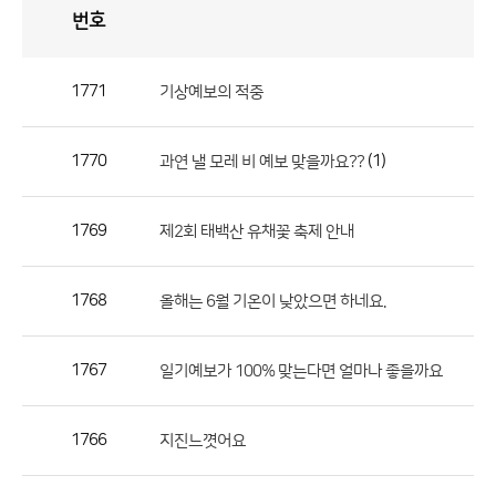
번호
자
유
토
론
게
시
판
1771
기상예보의 적중
자
유
1770
(1)
과연 낼 모레 비 예보 맞을까요??
토
론
게
1769
제2회 태백산 유채꽃 축제 안내
시
판
1768
올해는 6월 기온이 낮았으면 하네요.
으
로
1767
일기예보가 100% 맞는다면 얼마나 좋을까요
번
호,
제
1766
지진느꼇어요
목,