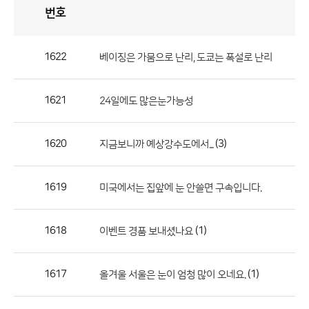
번호
자
유
토
론
게
시
판
1622
베이징은 가뭄으로 난리, 도쿄는 폭설로 난리
자
유
1621
24일에도 많은눈가능성
토
론
게
1620
(3)
지금보니까 예상강수도에서...
시
판
1619
미국에서는 집앞에 눈 안쓸면 구속입니다.
으
로
1618
(1)
이벤트 경품 보내셨나요
번
호,
제
1617
(1)
올겨울 서울은 눈이 엄청 많이 오네요.
목,