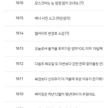
작
1616
(1)
모스크바는 눈 엄청 많이 오네요.
성
자,
1615
배너 사진 소고 (작은생각)
등
록
일
1614
(1)
웹싸이트 변경후 소감
의
정
1613
오늘로써 올겨울 최저기온 영하10도 이하 19일째
보
를
1612
다음주 목요일 또 이번보다 강한 한파 찾아올듯 언제
제
공
합
1611
북경보다 신의주가 더 겨울에 추운 이유가 한기핵 때
니
다.
1610
베이징은 작년12월이 평년대비 더 추웠네요.