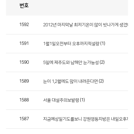
번호
자
유
토
론
게
시
판
1592
2012년 마지막날 최저기온이 많이 빗나가게 생겼네
자
유
1591
(1)
1월1일오전부터 오후까지적설량
토
론
게
1590
(2)
5일에 제주도와 남해안 눈가능성
시
판
1589
(2)
눈이 1,2월에도 많이 내려준다면
으
로
1588
(1)
서울 대설주의보발령
번
호,
제
1587
지금예상일기도를보니 강원영동지방은 내일오후까
목,