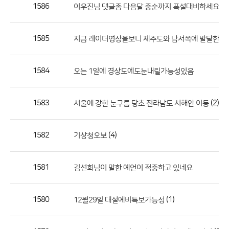
작
1586
(4)
이우진님 댓글좀 다음달 중순까지 폭설대비하세요
성
자,
1585
지금 레이더영상을보니 제주도와 남서쪽에 발달한눈
등
록
일
1584
오는 1일에 경상도에도눈내릴가능성있음
의
정
1583
(2)
서울에 강한 눈구름 당초 전라남도 서해안 이동
보
를
1582
(4)
기상청오보
제
공
합
1581
김선희님이 말한 예언이 적중하고 있네요
니
다.
1580
(1)
12월29일 대설예비특보가능성