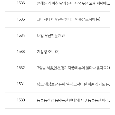
작
1536
올해는 왜 아침 낮에 눈이 시작 늦은 오후 저녁에 그치
성
자,
1535
(4)
그나저나 이우진님한데는 안좋은소식이
등
록
일
1534
(3)
내일 부산첫눈?
의
정
1533
(2)
기상청 오보
보
를
1532
(2)
7일날 서울,인천,경기지방에 눈이 얼마나 올까요?
제
공
합
1531
(2
당초 예상보단 눈이 일찍 그쳐버린 서울 경기도 눈...
니
다.
1530
동북동진?? 동남동진 인데 왜 자꾸 동북동진 이라고 