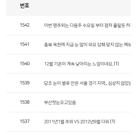
번호
자
유
토
론
게
시
판
1542
이번 맹추위는 다음주 수요일 부터 점차 풀릴듯 하지
자
유
1541
(2
충북 옥천에 지금 눈 많이 와요 당췌 맞지 않는 예보
토
론
게
1540
(1)
12월 기온이 계속 낮아지는 느낌이네요.
시
판
1539
당초 눈이 별루 안온 서울 경기 지역... 심상치 않았는데
으
로
1538
부산첫눈오고있음
번
호,
제
1537
(1)
2011년1월 추위 VS 2012년8월 더위
목,