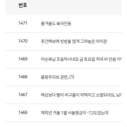
번호
자
유
토
론
게
시
판
1471
올겨울도 북극진동
자
유
1470
주간예보에 빗방울 몇개 그려놓은 아이콘
토
론
게
1469
이순옥님 조용하시네요 금 토요일 저녁 비 안옴 이번엔 
시
판
1468
(1)
풍랑주의보 관련..
으
로
1467
예상보다 빨리 비구름이 약해지고 소멸되네요.. 낮까지
번
호,
제
1466
재작년 겨울 1월 서울평균이 -7.2도였는데
목,