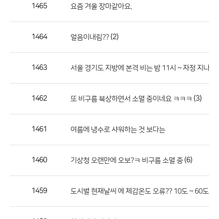
작
1465
요즘 겨울 장마같아요.
성
자,
1464
(2)
얼음이내림??
등
록
일
1463
서울 경기도 지방에 본격 비는 밤 11시 ~ 자정 지나 내림.
의
정
1462
(3)
또 비구름 북상하면서 소멸 중이네요 ㅋㅋㅋ
보
를
1461
여름에 냉수로 샤워하는 것 보다는
제
공
합
1460
(6)
기상청 오랜만에 오보?ㅋ 비구름 소멸 중
니
다.
1459
도시별 현재날씨 에 체감온도 오류?? 10도 ~ 60도 