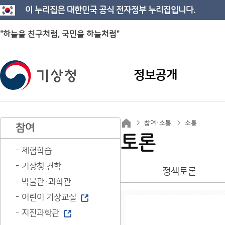
이 누리집은 대한민국 공식 전자정부 누리집입니다.
"하늘을 친구처럼, 국민을 하늘처럼"
정보공개
참여·소통
소통
참여
토론
체험학습
기상청 견학
정책토론
박물관·과학관
어린이 기상교실
지진과학관