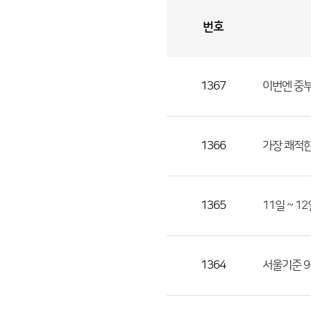
번호
자
유
토
론
게
시
판
1367
이번엔 중부
자
유
토
론
1366
가장 쾌적한 온
게
시
판
1365
11일 ~ 1
으
로
번
1364
서울기준 9
호,
제