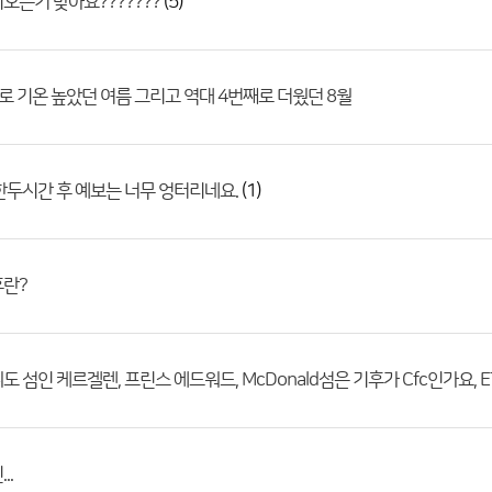
(5)
오는거 맞아요???????
로 기온 높았던 여름 그리고 역대 4번째로 더웠던 8월
(1)
한두시간 후 예보는 너무 엉터리네요.
후란?
도 섬인 케르겔렌, 프린스 에드워드, McDonald섬은 기후가 Cfc인가요, 
..