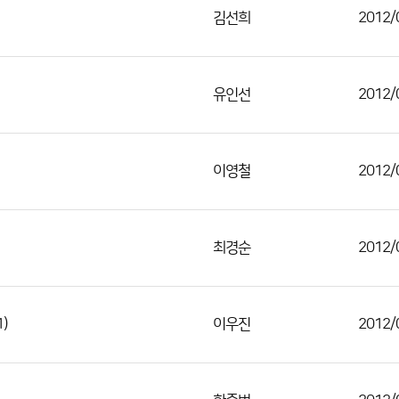
김선희
2012/
유인선
2012/
이영철
2012/
최경순
2012/
1)
이우진
2012/