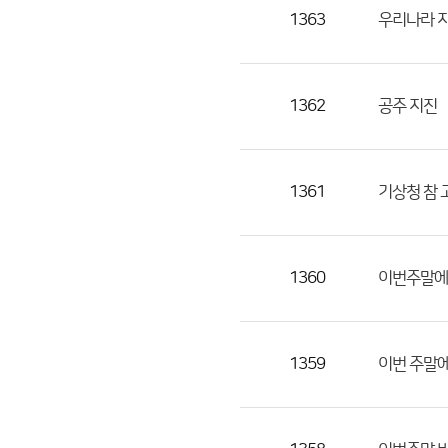
목,
1363
우리나라 
작
성
자,
1362
공주 지진
등
록
일
1361
기상청 참 
의
정
보
를
1360
이번주말에 
제
공
합
1359
이번 주말에
니
다.