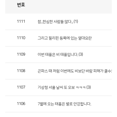
번호
자
유
토
론
게
시
판
1111
(1)
참...한심한 사람들 많다...
자
유
1110
그리고 필리핀 동쪽에 있는 열대요란
토
론
게
1109
(3)
이번 태풍은 비 태풍입니다.
시
판
1108
곤파스 때 처럼 이번에도 비보단 바람 피해가 클수도 
으
로
1107
(3)
기상청 서울 날씨 또 오보 ㅋㅋㅋ
번
호,
제
1106
7월에 오는 태풍은 별로 안강합니다.
목,