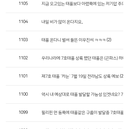
작
1105
지금 오고있는 태풍보다 아랬쪽에 있는 저기압 주의
성
자,
1104
내일 비가 많이 온다지요..
등
록
일
1103
(2)
태풍 온다니 벌써 들뜬 이우진씨 ㅋㅋㅋ
의
정
1102
우리나라에 7호태풍 상륙 했던 태풍은 (곤파스) 하나
보
를
1101
(2)
제7호 태풍 ´카눈´ 7월 19일 전라남도 상륙 예보
제
공
합
1100
역시 내 예상대로 태풍 발달할 가능성 있겟네요? 7호
니
다.
1099
필리핀 먼 동쪽에 태풍같은 구름이 발달중 7호태풍 발생