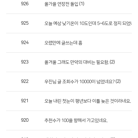
작
926
(1)
올가을 연장전 돌입
성
자,
925
오늘 예상 낮기온이 10도인데 5~6도로 정지 되었네
등
록
일
924
오랬만에 글쓰는데 흠
의
정
923
(2)
올겨울 그래도 만약의 대비는 필요함.
보
를
922
(2)
우진님 글 조회수가 10000이 넘었네요?
제
공
합
921
(3)
오늘 내린 첫눈이 평년보다 이틀 늦은 것이라네요.
니
다.
920
추천수가 100을 향해서 가고있네요.