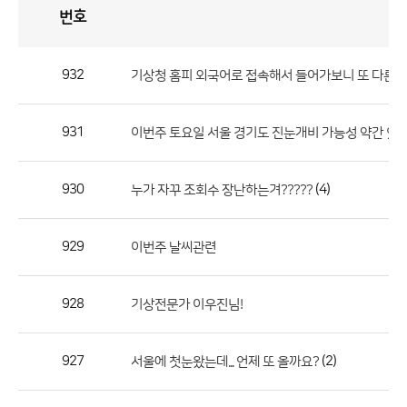
번호
자
유
토
론
게
시
판
932
기상청 홈피 외국어로 접속해서 들어가보니 또 다른 
자
유
931
이번주 토요일 서울 경기도 진눈개비 가능성 약간 있
토
론
게
930
(4)
누가 자꾸 조회수 장난하는겨?????
시
판
929
이번주 날씨관련
으
로
928
기상전문가 이우진님!
번
호,
제
927
(2)
서울에 첫눈왔는데... 언제 또 올까요?
목,