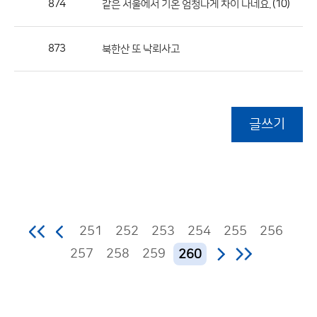
874
(10)
같은 서울에서 기온 엄청나게 차이 나네요.
873
북한산 또 낙뢰사고
글쓰기
251
252
253
254
255
256
257
258
259
260