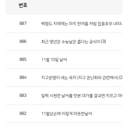
번호
자
유
토
론
게
시
판
887
백령도 지역에는 마치 한여름 처럼 집중호우 내리네요
자
유
886
(3)
최근 몇년은 수능날은 춥다는 공식이
토
론
게
885
11월 10일 날씨
시
판
884
(2)
지구운명이 새는 꼭지 (지구 온난화와 관련해서)
으
로
883
일찍 시원한 날씨를 맛본 대가를 결국엔 치르고 마네요
번
호,
제
882
11월상순에 이렇게 따뜻한날씨
목,