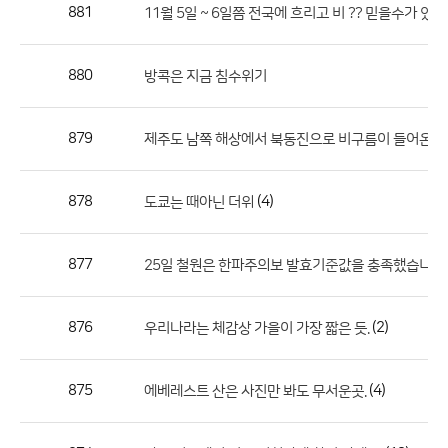
작
881
11월 5일 ~ 6일쯤 전국에 흐리고 비 ?? 믿을수가 있
성
자,
880
방콕은 지금 침수위기
등
록
일
879
제주도 남쪽 해상에서 북동진으로 비구름이 들어온다
의
정
878
(4)
도쿄는 때아닌 더위
보
를
877
25일 철원은 한파주의보 발효기준값을 충족했습니다.
제
공
합
876
(2)
우리나라는 체감상 가을이 가장 짧은 듯.
니
다.
875
(4)
에베레스트 산은 사진만 봐도 무서운곳.