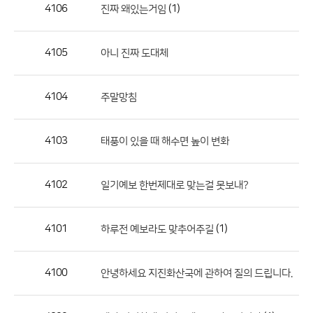
작
4106
(1)
진짜 왜있는거임
성
자,
4105
아니 진짜 도대체
등
록
일
4104
주말망침
의
정
4103
태풍이 있을 때 해수면 높이 변화
보
를
4102
일기예보 한번제대로 맞는걸 못보내?
제
공
합
4101
(1)
하루전 예보라도 맞추어주길
니
다.
4100
안녕하세요 지진화산국에 관하여 질의 드립니다.