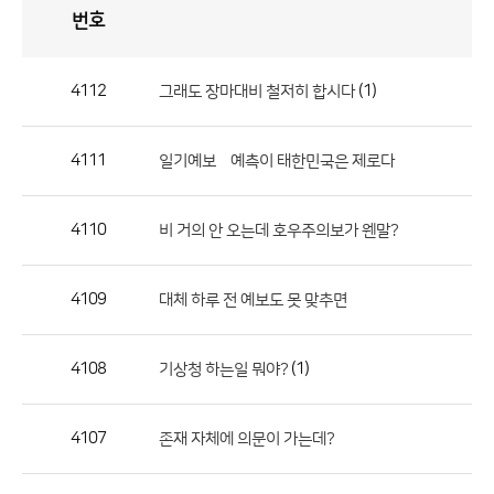
번호
자
유
토
론
게
시
판
4112
(1)
그래도 장마대비 철저히 합시다
자
유
4111
일기예보옞예측이 태한민국은 제로다
토
론
게
4110
비 거의 안 오는데 호우주의보가 웬말?
시
판
4109
대체 하루 전 예보도 못 맞추면
으
로
4108
(1)
기상청 하는일 뭐야?
번
호,
제
4107
존재 자체에 의문이 가는데?
목,