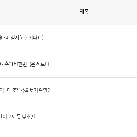
제목
(1)
마대비 철저히 합시다
예측이 태한민국은 제로다
 오는데 호우주의보가 웬말?
전 예보도 못 맞추면