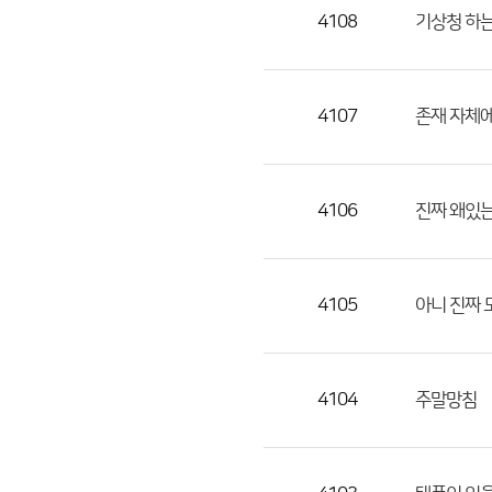
목,
4108
기상청 하는
작
성
자,
4107
존재 자체에
등
록
일
4106
진짜 왜있
의
정
보
를
4105
아니 진짜 
제
공
합
4104
주말망침
니
다.