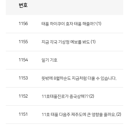
번호
자
유
토
론
게
시
판
1156
(1)
태풍 하이쿠이 효자 태풍 해줄까?
자
유
1155
(1)
지금 각국 기상청 예보를 봐도
토
론
게
1154
일기 기호
시
판
1153
뜻밖에 8월하순도 지금처럼 더울 수 있습니다.
으
로
1152
(2)
11호태풍진로가 중국상해??
번
호,
제
1151
(2)
11호 태풍 다음주 제주도에 큰 영향을 줄까요.
목,