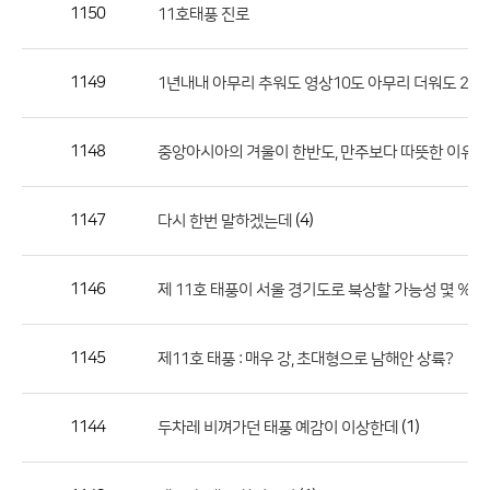
작
1150
11호태풍 진로
성
자,
1149
1년내내 아무리 추워도 영상10도 아무리 더워도 20
등
록
일
1148
중앙아시아의 겨울이 한반도, 만주보다 따뜻한 이유는
의
정
1147
(4)
다시 한번 말하겠는데
보
를
1146
제 11호 태풍이 서울 경기도로 북상할 가능성 몇 % 정
제
공
합
1145
제11호 태풍 : 매우 강, 초대형으로 남해안 상륙?
니
다.
1144
(1)
두차레 비껴가던 태풍 예감이 이상한데