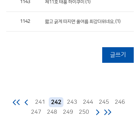
1143
(1)
제11호 태풍 하이쿠이
1142
(1)
짧고 굵게 따지면 올여름 최강더위네요.
글쓰기
241
243
244
245
246
242
247
248
249
250