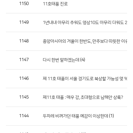
작
1150
11호태풍 진로
성
자,
1149
1년내내 아무리 추워도 영상10도 아무리 더워도 20
등
록
일
1148
중앙아시아의 겨울이 한반도, 만주보다 따뜻한 이유는
의
정
1147
(4)
다시 한번 말하겠는데
보
를
1146
제 11호 태풍이 서울 경기도로 북상할 가능성 몇 % 정
제
공
합
1145
제11호 태풍 : 매우 강, 초대형으로 남해안 상륙?
니
다.
1144
(1)
두차레 비껴가던 태풍 예감이 이상한데