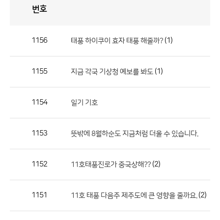
번호
자
유
토
론
게
시
판
1156
(1)
태풍 하이쿠이 효자 태풍 해줄까?
자
유
1155
(1)
지금 각국 기상청 예보를 봐도
토
론
게
1154
일기 기호
시
판
1153
뜻밖에 8월하순도 지금처럼 더울 수 있습니다.
으
로
1152
(2)
11호태풍진로가 중국상해??
번
호,
제
1151
(2)
11호 태풍 다음주 제주도에 큰 영향을 줄까요.
목,