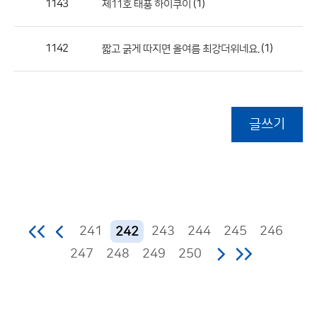
1143
(1)
제11호 태풍 하이쿠이
1142
(1)
짧고 굵게 따지면 올여름 최강더위네요.
글쓰기
241
243
244
245
246
242
247
248
249
250