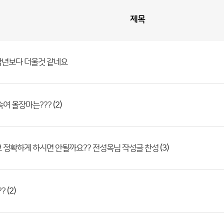
제목
작년보다 더울것 같네요
(2)
속여 올장마는???
(3)
 정확하게 하시면 안될까요?? 전성옥님 작성글 찬성
(2)
??