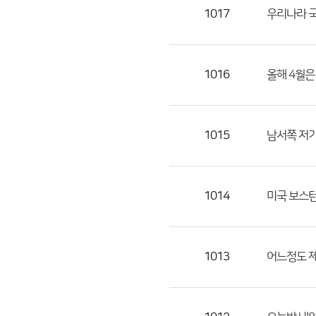
목,
1017
우리나라 국
작
성
자,
1016
올해 4월은
등
록
일
1015
남서쪽 저기
의
정
보
를
1014
미국 보스턴 
제
공
합
1013
어느정도 
니
다.