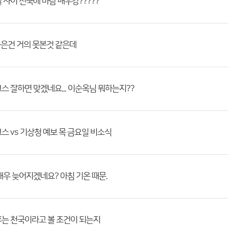
 사이 전국에 바람 매우강?????
놓은건 거의 못본것 같은데
스 잘하면 맞겠네요... 이순옥님 뭐하는지??
스 vs 기상청 예보 목 금요일 비소식
매우 늦어지겠네요? 아침 기온 때문.
는 천국이라고 볼 조건이 되는지