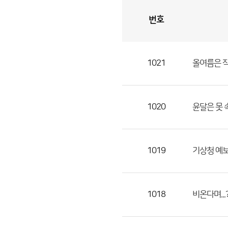
번호
자
유
토
론
게
시
판
1021
올여름은 
자
유
토
론
1020
윤달은 못 
게
시
판
1019
기상청 예보
으
로
번
1018
비온다며...
호,
제