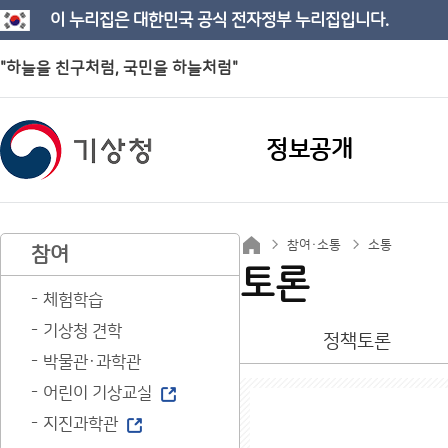
이 누리집은 대한민국 공식 전자정부 누리집입니다.
"하늘을 친구처럼, 국민을 하늘처럼"
정보공개
참여·소통
소통
참여
토론
체험학습
기상청 견학
정책토론
박물관·과학관
어린이 기상교실
지진과학관