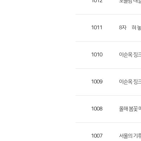
1012
오늘밤 내일
1011
8자 눞혀 
1010
이순옥 징크
1009
이순옥 징크
1008
올해 봄꽃 
1007
서울의 기후