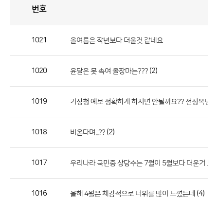
번호
자
유
토
론
게
시
판
1021
올여름은 작년보다 더울것 같네요
자
유
1020
(2)
윤달은 못 속여 올장마는???
토
론
게
1019
기상청 예보 정확하게 하시면 안될까요?? 전성옥님 
시
판
1018
(2)
비온다며...??
으
로
1017
우리나라 국민중 상당수는 7월이 5월보다 더운거 모
번
호,
제
1016
(4)
올해 4월은 체감적으로 더위를 많이 느꼈는데
목,