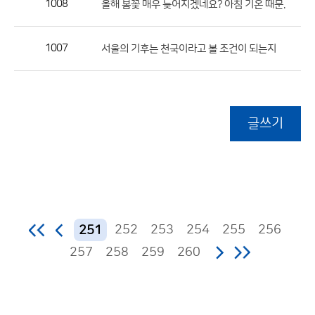
1008
올해 봄꽃 매우 늦어지겠네요? 아침 기온 때문.
1007
서울의 기후는 천국이라고 볼 조건이 되는지
글쓰기
252
253
254
255
256
251
257
258
259
260