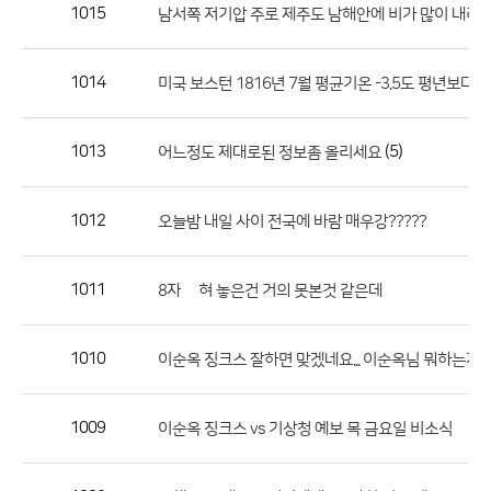
작
1015
남서쪽 저기압 주로 제주도 남해안에 비가 많이 내리는
성
자,
1014
미국 보스턴 1816년 7월 평균기온 -3.5도 평년보다 2
등
록
일
1013
(5)
어느정도 제대로된 정보좀 올리세요
의
정
1012
오늘밤 내일 사이 전국에 바람 매우강?????
보
를
1011
8자 눞혀 놓은건 거의 못본것 같은데
제
공
합
1010
이순옥 징크스 잘하면 맞겠네요... 이순옥님 뭐하는지?
니
다.
1009
이순옥 징크스 vs 기상청 예보 목 금요일 비소식