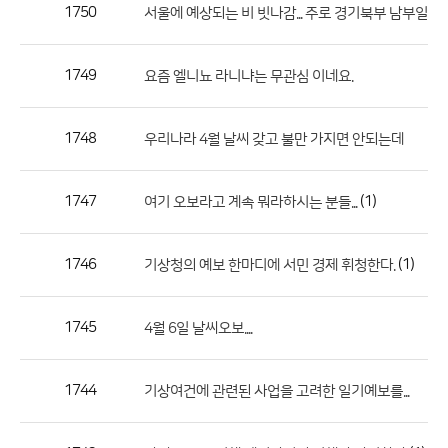
작
1750
서울에 예상되는 비 빗나감... 주로 경기북부 남부일부
성
자,
1749
요즘 엘니뇨 라니냐는 무관심 이네요.
등
록
일
1748
우리나라 4월 날씨 갖고 불만 가지면 안되는데
의
정
1747
(1)
여기 오보라고 계속 뭐라하시는 분들...
보
를
1746
(1)
기상청의 예보 한마디에 서민 경제 휘청한다.
제
공
합
1745
4월 6일 날씨오보....
니
다.
1744
기상여건에 관련된 사업을 고려한 일기예보를...