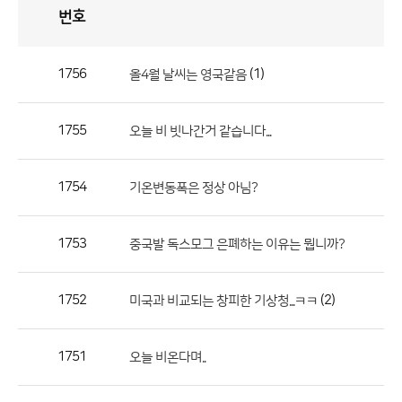
번호
자
유
토
론
게
시
판
1756
(1)
올4월 날씨는 영국같음
자
유
1755
오늘 비 빗나간거 같습니다...
토
론
게
1754
기온변동폭은 정상 아님?
시
판
1753
중국발 독스모그 은폐하는 이유는 뭡니까?
으
로
1752
(2)
미국과 비교되는 창피한 기상청...ㅋㅋ
번
호,
제
1751
오늘 비온다며..
목,