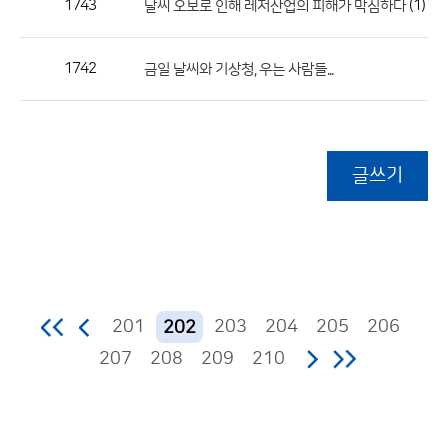
1743
(1)
날씨 오보로 인해 레저산업의 피해가 막심하다
1742
금일 날씨와 기상청, 우는 사람들...
글쓰기
201
203
204
205
206
202
207
208
209
210