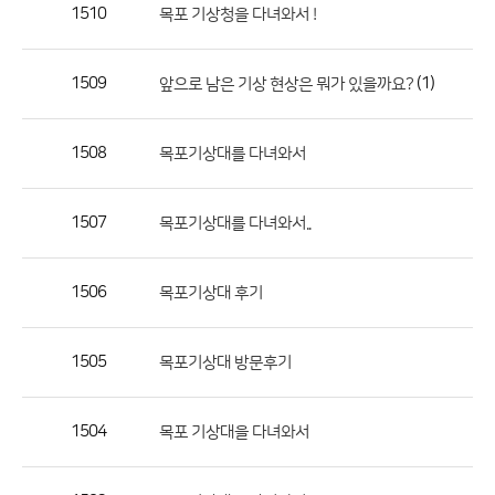
작
1510
목포 기상청을 다녀와서 !
성
자,
1509
(1)
앞으로 남은 기상 현상은 뭐가 있을까요?
등
록
일
1508
목포기상대를 다녀와서
의
정
1507
목포기상대를 다녀와서..
보
를
1506
목포기상대 후기
제
공
합
1505
목포기상대 방문후기
니
다.
1504
목포 기상대을 다녀와서