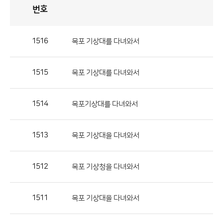
번호
자
유
토
론
게
시
판
1516
목포 기상대를 다녀와서
자
유
1515
목포 기상대를 다녀와서
토
론
게
1514
목포기상대를 다녀와서
시
판
1513
목포 기상대을 다녀와서
으
로
1512
목포 기상청을 다녀와서
번
호,
제
1511
목포 기상대을 다녀와서
목,