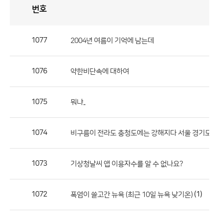
번호
자
유
토
론
게
시
판
1077
2004년 여름이 기억에 남는데
자
유
1076
약한비단속에 대하여
토
론
게
1075
뭐냐..
시
판
1074
비구름이 전라도 충청도에는 강해지다 서울 경기도쪽
으
로
1073
기상청날씨 앱 이용자수를 알 수 없나요?
번
호,
제
1072
(1)
폭염이 쓸고간 뉴욕 (최근 10일 뉴욕 낮기온)
목,