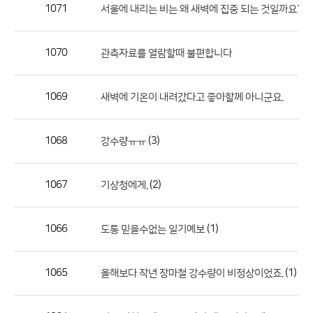
작
1071
서울에 내리는 비는 왜 새벽에 집중 되는 것일까요???
성
자,
1070
관측자료를 열람할때 불편합니다
등
록
일
1069
새벽에 기온이 내려갔다고 좋아할께 아니군요.
의
정
1068
(3)
강수량ㅠㅠ
보
를
1067
(2)
기상청에게.
제
공
합
1066
(1)
도통 믿을수없는 일기예보
니
다.
1065
(1)
올해보다 작년 장마철 강수량이 비정상이었죠.