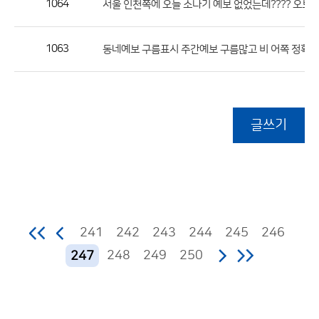
1064
(
서울 인천쪽에 오늘 소나기 예보 없었는데???? 오보
1063
동네예보 구름표시 주간예보 구름많고 비 어쪽 정확하
글쓰기
241
242
243
244
245
246
248
249
250
247