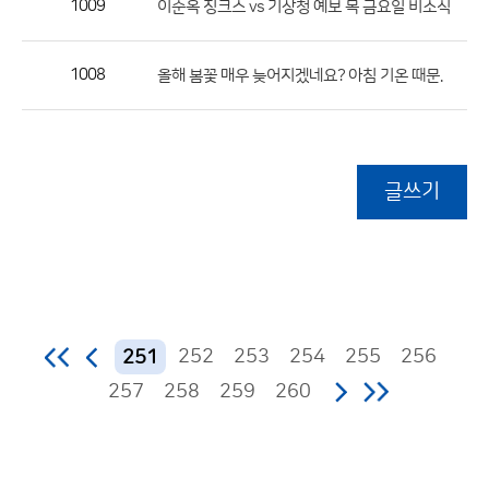
1009
이순옥 징크스 vs 기상청 예보 목 금요일 비소식
1008
올해 봄꽃 매우 늦어지겠네요? 아침 기온 때문.
글쓰기
252
253
254
255
256
251
257
258
259
260