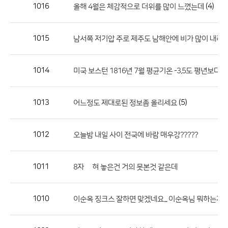
작
1016
(4)
올해 4월은 체감적으로 더위를 많이 느꼈는데
성
자,
1015
남서쪽 저기압 주로 제주도 남해안에 비가 많이 내리는
등
록
일
1014
미국 보스턴 1816년 7월 평균기온 -3.5도 평년보다 2
의
정
1013
(5)
어느정도 제대로된 정보좀 올리세요
보
를
1012
오늘밤 내일 사이 전국에 바람 매우강?????
제
공
합
1011
8자 눞혀 놓은건 거의 못본것 같은데
니
다.
1010
이순옥 징크스 잘하면 맞겠네요... 이순옥님 뭐하는지?