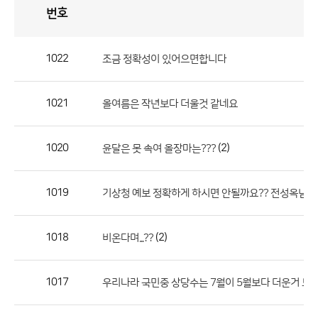
번호
자
유
토
론
게
시
판
1022
조금 정확성이 있어으면합니다
자
유
1021
올여름은 작년보다 더울것 같네요
토
론
게
1020
(2)
윤달은 못 속여 올장마는???
시
판
1019
기상청 예보 정확하게 하시면 안될까요?? 전성옥님 
으
로
1018
(2)
비온다며...??
번
호,
제
1017
우리나라 국민중 상당수는 7월이 5월보다 더운거 모
목,