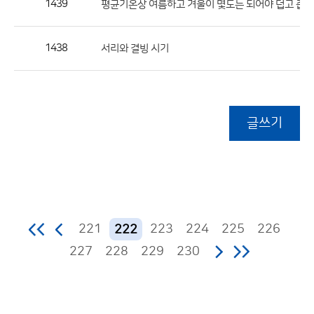
1439
평균기온상 여름하고 겨울이 몇도는 되어야 덥고 춥다
1438
서리와 결빙 시기
글쓰기
221
223
224
225
226
222
227
228
229
230