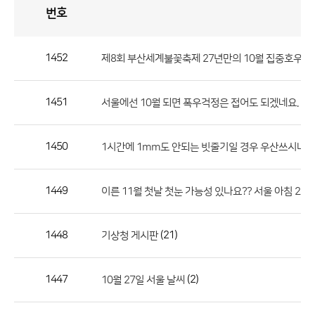
번호
자
유
토
론
게
시
판
1452
제8회 부산세계불꽃축제 27년만의 10월 집중호우로
자
유
1451
(2)
서울에선 10월 되면 폭우걱정은 접어도 되겠네요.
토
론
게
1450
1시간에 1mm도 안되는 빗줄기일 경우 우산쓰시나요
시
판
1449
이른 11월 첫날 첫눈 가능성 있나요?? 서울 아침 2도 
으
로
1448
(21)
기상청 게시판
번
호,
제
1447
(2)
10월 27일 서울 날씨
목,