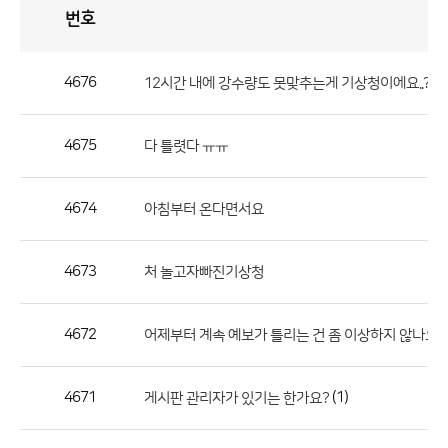
번호
자
유
토
론
게
시
판
4676
12시간 내에 강수량도 못맞추는게 기상청이에요..?
자
유
4675
다 틀렷다 ㅠㅠ
토
론
게
4674
아침부터 온다면서요
시
판
4673
처 놀고자빠진기상청
으
로
4672
어제부터 계속 예보가 틀리는 건 좀 이상하지 않나요
번
호,
제
4671
(1)
게시판 관리자가 있기는 한가요?
목,