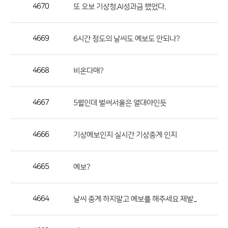
작
4670
또 오보 기상청.AI성과금 했었다.
성
자,
4669
6시간 정도의 날씨도 예보도 안되나?
등
록
일
4668
비온다매?
의
정
4667
5월인데 벌써서울은 열대야인듯
보
를
4666
기상예보인지 실시간 기상중계 인지
제
공
합
4665
예보?
니
다.
4664
날씨 중계 하지말고 예보를 해주세요 제발...