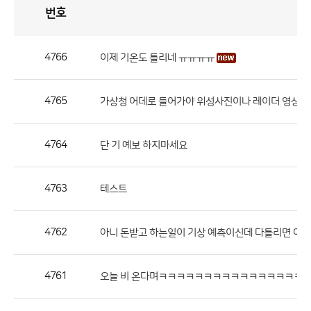
번호
자
유
토
론
게
시
판
4766
이제 기온도 틀리네 ㅠㅠㅠㅠ
자
유
4765
가상청 어데로 들어가야 위성사진이나 레이더 영상을
토
론
게
4764
단 기 예보 하지마세요
시
판
4763
테스트
으
로
4762
아니 돈받고 하는일이 기상 예측이신데 다틀리면 어째
번
호,
제
4761
오늘 비 온다며ㅋㅋㅋㅋㅋㅋㅋㅋㅋㅋㅋㅋㅋㅋㅋㅋ
목,