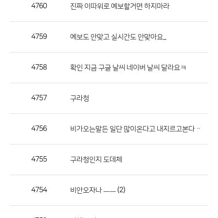
작
4760
진짜 이따위로 예보할거면 하지마라
성
자,
4759
예보도 안맞고 실시간도 안맞아요...
등
록
일
4758
확인 지금 구글 날씨 네이버 날씨 달라요ㅋ
의
정
4757
구라청
보
를
4756
비가오는말든 일단 많이온다고 내지르고본다ᆢ
제
공
합
4755
구라청인지 도데체
니
다.
4754
(2)
비안오자나 ㅡㅡ