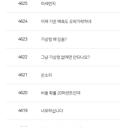
작
4625
미세먼지
성
자,
4624
이제 기온 예측도 오락가락하네
등
록
일
4623
기상청 왜 있음?
의
정
4622
그냥 기상청 없애면 안되나요?
보
를
4621
쓴소리
제
공
합
4620
비올 확률 20퍼센트인데
니
다.
4619
너무하십니다