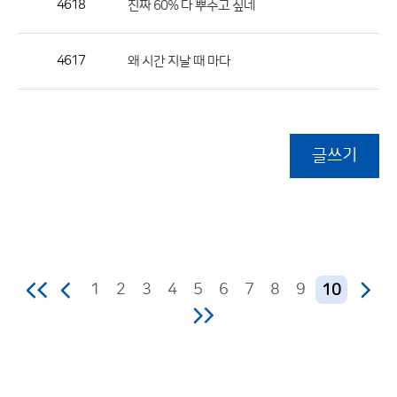
4618
진짜 60% 다 뿌수고 싶네
4617
왜 시간 지날 때 마다
글쓰기
1
2
3
4
5
6
7
8
9
10