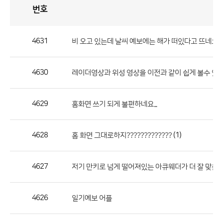
번호
자
유
토
론
게
시
판
4631
비 오고 있는데 날씨 예보에는 해가 떠있다고 뜨네요
자
유
4630
레이더영상과 위성 영상을 이전과 같이 쉽게 볼수 있게
토
론
게
4629
홈화면 쓰기 되게 불편하네요...
시
판
4628
(1)
홈 화면 그대로하지?????????????
으
로
4627
저기 만키로 넘게 떨어져있는 아큐웨더가 더 잘 맞출까
번
호,
제
4626
일기예보 어플
목,