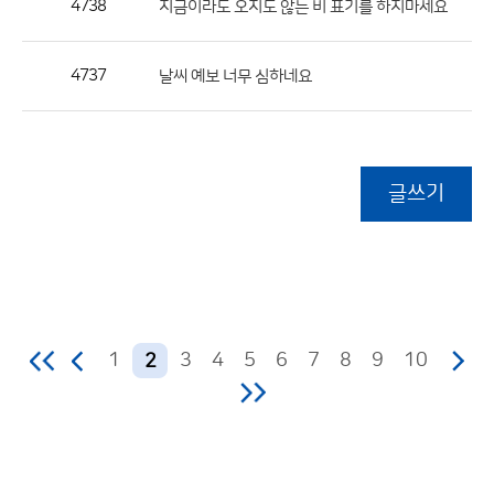
4738
지금이라도 오지도 않는 비 표기를 하지마세요
4737
날씨 예보 너무 심하네요
글쓰기
1
3
4
5
6
7
8
9
10
2