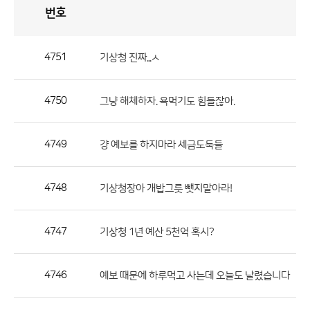
번호
자
유
토
론
게
시
판
4751
기상청 진짜...ㅅ
자
유
4750
그냥 해체하자. 욕먹기도 힘들잖아.
토
론
게
4749
걍 예보를 하지마라 세금도둑들
시
판
4748
기상청장아 개밥그릇 뺏지말아라!
으
로
4747
기상청 1년 예산 5천억 혹시?
번
호,
제
4746
예보 때문에 하루먹고 사는데 오늘도 날렸습니다
목,