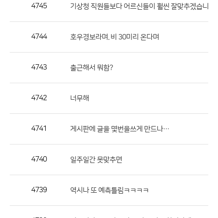
작
4745
기상청 직원들보다 어르신들이 훨씬 잘맞추겠습니다
성
자,
4744
호우경보라며. 비 30미리 온다며
등
록
일
4743
출근해서 뭐함?
의
정
4742
너무해
보
를
4741
게시판에 글을 몇번을쓰게 만드나…
제
공
합
4740
일주일간 못맞추면
니
다.
4739
역시나 또 예측틀림ㅋㅋㅋㅋ