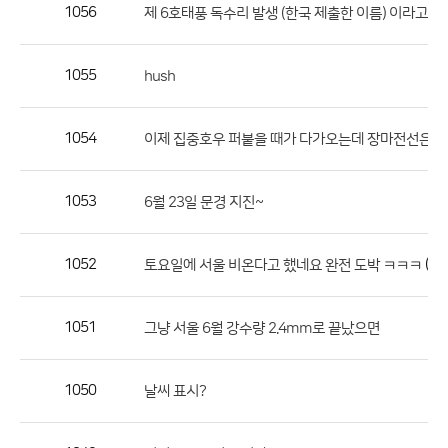
작
1056
제 6호태풍 독수리 발생 (한국 제출한 이름) 이라고 했는데...
성
자,
1055
hush
등
록
일
1054
이제 집중호우 퍼붙을 때가 다가오는데 장마전선은 
의
정
1053
6월 23일 문경 지진~
보
를
1052
(1)
토요일에 서울 비온다고 했네요 완전 도박 ㅋㅋㅋ
제
공
합
1051
그냥 서울 6월 강수량 2.4mm로 끝났으면
니
다.
1050
날씨 표시?