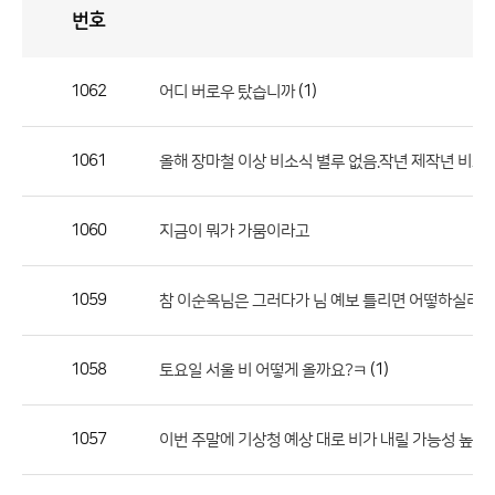
번호
자
유
토
론
게
시
판
1062
(1)
어디 버로우 탔습니까
자
유
1061
올해 장마철 이상 비소식 별루 없음.작년 제작년 비교
토
론
게
1060
지금이 뭐가 가뭄이라고
시
판
1059
참 이순옥님은 그러다가 님 예보 틀리면 어떻하실려고?
으
로
1058
(1)
토요일 서울 비 어떻게 올까요?ㅋ
번
호,
제
1057
이번 주말에 기상청 예상 대로 비가 내릴 가능성 높겠
목,