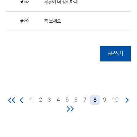
4653
무릎이 더 정확하네
4652
꼭 보세요
글쓰기
1
2
3
4
5
6
7
9
10
8