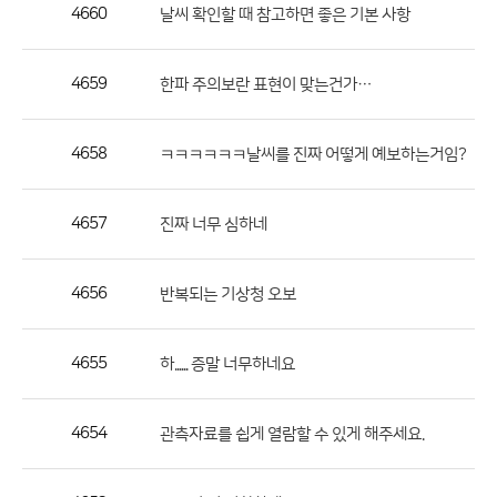
작
4660
날씨 확인할 때 참고하면 좋은 기본 사항
성
자,
4659
한파 주의보란 표현이 맞는건가…
등
록
일
4658
ㅋㅋㅋㅋㅋㅋ날씨를 진짜 어떻게 예보하는거임?
의
정
4657
진짜 너무 심하네
보
를
4656
반복되는 기상청 오보
제
공
합
4655
하...... 증말 너무하네요
니
다.
4654
관측자료를 쉽게 열람할 수 있게 해주세요.