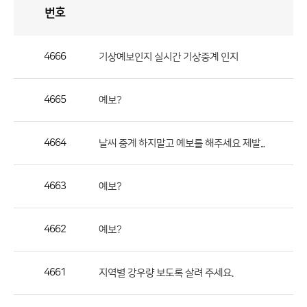
번호
자
유
토
론
게
시
판
4666
기상예보인지 실시간 기상중계 인지
자
유
4665
예보?
토
론
게
4664
날씨 중계 하지말고 예보를 해주세요 제발...
시
판
4663
예보?
으
로
4662
예보?
번
호,
제
4661
지역별 강우량 보도록 살려 주세요.
목,