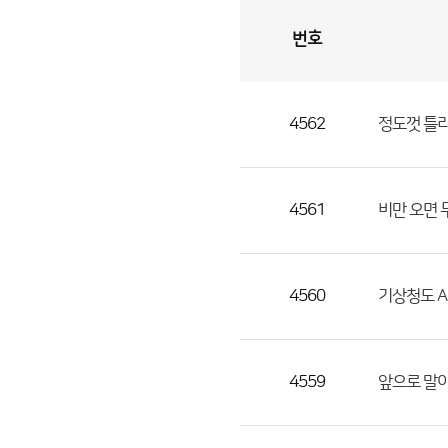
번호
자
유
토
론
게
시
판
4562
정도껏 틀리
자
유
토
론
4561
비만 오면 
게
시
판
4560
기상청도 A
으
로
번
4559
앞으로 말이
호,
제