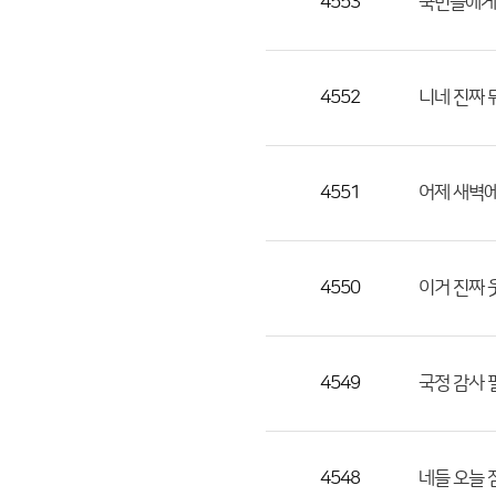
4553
국민들에게
4552
니네 진짜 
4551
어제 새벽에
4550
이거 진짜 
4549
국정 감사 
4548
네들 오늘 