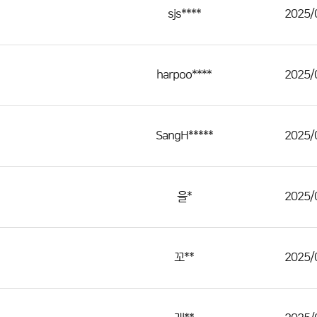
sjs****
2025/
harpoo****
2025/
SangH*****
2025/
을*
2025/
꼬**
2025/