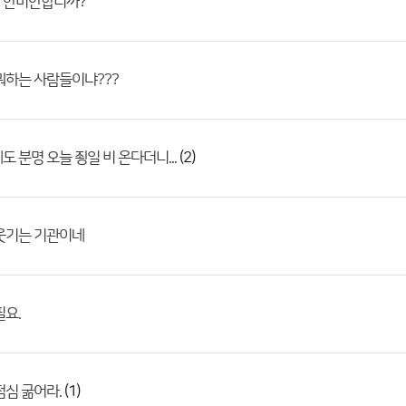
 안미안합니까?
뭐하는 사람들이냐???
(2)
도 분명 오늘 죙일 비 온다더니...
웃기는 기관이네
필요.
(1)
점심 굶어라.