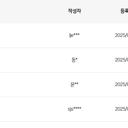
작성자
등
lje***
2025/
동*
2025/
윤**
2025/
sjs****
2025/