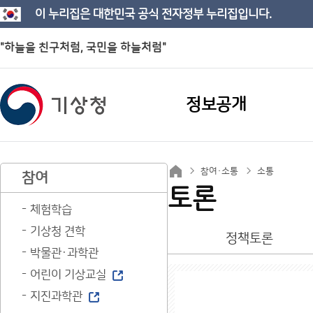
이 누리집은 대한민국 공식 전자정부 누리집입니다.
"하늘을 친구처럼, 국민을 하늘처럼"
정보공개
참여·소통
소통
참여
토론
체험학습
기상청 견학
정책토론
박물관·과학관
어린이 기상교실
지진과학관