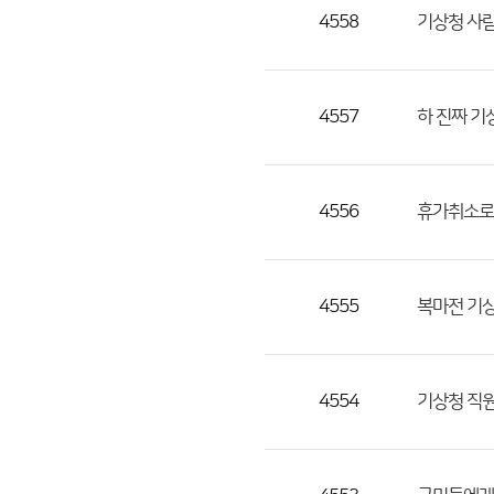
목,
4558
기상청 사람
작
성
자,
4557
하 진짜 기
등
록
일
4556
휴가취소로
의
정
보
를
4555
복마전 기상
제
공
합
4554
기상청 직원
니
다.