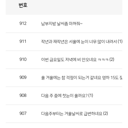
번호
자
유
토
론
게
시
판
912
남부지방 날씨좀 마쳐줘~
자
유
911
(1)
작년과 재작년은 서울에 눈이 너무 많이 내려서
토
론
게
910
(2)
이번 금요일도 저녁에 비 안오네요 ㅋㅋㅋ
시
판
909
올 겨울에는 참 걱정이 되는거 같네요 영하 15도 잦
으
로
908
(1)
다음 주 중에 첫눈이 올까요?
번
호,
제
907
(2)
다음주부터는 겨울날씨로 급변하네요
목,