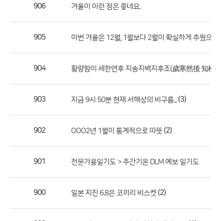
작
906
겨울이 이런 점은 좋네요.
성
자,
905
이번 겨울은 12월, 1월보다 2월이 확실하게 추웠으면 
등
록
일
904
황량함이 세한연후 지송지백지후조(歲寒然後 知松柏
의
정
903
(3)
지금 9시 50분 현재 서해상의 비구름...
보
를
902
(2)
OOO2년 1월이 통계적으로 따뜻
제
공
합
901
전문가용일기도 > 주간기온 DLM 예보 일기도
니
다.
900
(2)
일본 지진 6.8은 코끼리 비스켓