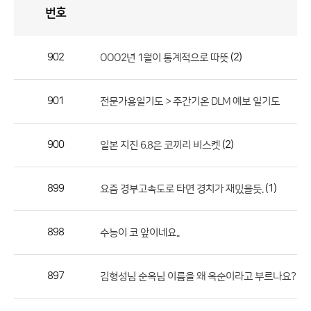
번호
자
유
토
론
게
시
판
902
(2)
OOO2년 1월이 통계적으로 따뜻
자
유
901
전문가용일기도 > 주간기온 DLM 예보 일기도
토
론
게
900
(2)
일본 지진 6.8은 코끼리 비스켓
시
판
899
(1)
요즘 경부고속도로 타면 경치가 재밌을듯.
으
로
898
수능이 코 앞이네요..
번
호,
제
897
김형성님 순옥님 이름을 왜 옥순이라고 부르나요?
목,