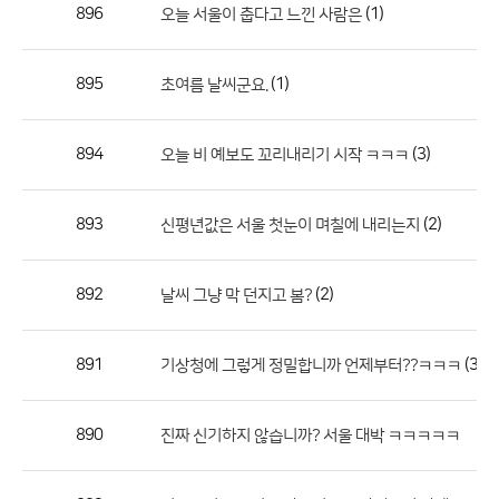
작
896
(1)
오늘 서울이 춥다고 느낀 사람은
성
자,
895
(1)
초여름 날씨군요.
등
록
일
894
(3)
오늘 비 예보도 꼬리내리기 시작 ㅋㅋㅋ
의
정
893
(2)
신평년값은 서울 첫눈이 며칠에 내리는지
보
를
892
(2)
날씨 그냥 막 던지고 봄?
제
공
합
891
(3)
기상청에 그렇게 정밀합니까 언제부터??ㅋㅋㅋ
니
다.
890
진짜 신기하지 않습니까? 서울 대박 ㅋㅋㅋㅋㅋ