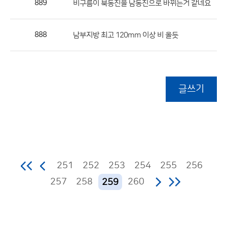
889
비구름이 북동진을 남동진으로 바뀌는거 같네요
888
남부지방 최고 120mm 이상 비 올듯
글쓰기
251
252
253
254
255
256
257
258
260
259