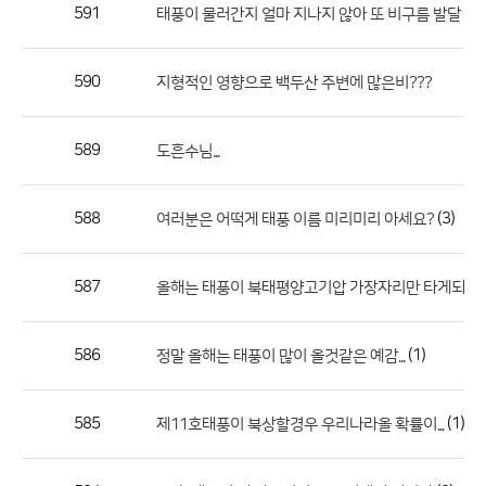
작
591
(1)
태풍이 물러간지 얼마 지나지 않아 또 비구름 발달
성
자,
590
지형적인 영향으로 백두산 주변에 많은비???
등
록
일
589
도흔수님...
의
정
588
(3)
여러분은 어떡게 태풍 이름 미리미리 아세요?
보
를
587
올해는 태풍이 북태평양고기압 가장자리만 타게되면...
제
공
합
586
(1)
정말 올해는 태풍이 많이 올것같은 예감...
니
다.
585
(1)
제11호태풍이 북상할경우 우리나라올 확률이...