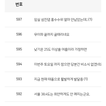
번호
자
유
토
론
게
시
판
597
(1)
임실 섬진댐 홍수수위 얼마 안남았는데;;
자
유
596
무이파 끝까지 골때리네요
토
론
게
595
낮기온 25도 이상을 여름이라 가정하면
시
판
594
이번주 토요일 까지 참으면 당분간 비소식 없겠네요
으
로
593
(1)
지금 현재 태풍으로 활발하게 발달중
번
호,
제
592
서울 38.4도는 희얀하게도 안 깨지는군요.
목,