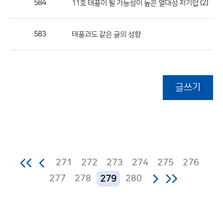
584
(2)
11호 태풍이 될 가능성이 높은 열대성 저기압
583
태풍과도 같은 글의 성향
글쓰기
271
272
273
274
275
276
277
278
280
279