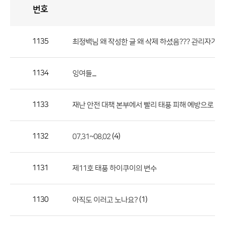
번호
자
유
토
론
게
시
판
1135
최정백님 왜 작성한 글 왜 삭제 하셨음??? 관리자가 했
자
유
1134
잉여들....
토
론
게
1133
재난 안전 대책 본부에서 빨리 태풍 피해 예방으로 무
시
판
1132
(4)
07.31~08.02
으
로
1131
제11호 태풍 하이쿠이의 변수
번
호,
제
1130
(1)
아직도 이러고 노나요?
목,