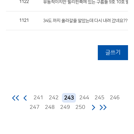
1122
유동적이지만 필리핀쪽에 있는 구름들 9호 10호 발생하면 .
1121
34도 까지 올라갈줄 알았는데 다시 내려 갔네요??
글쓰기
241
242
244
245
246
243
247
248
249
250