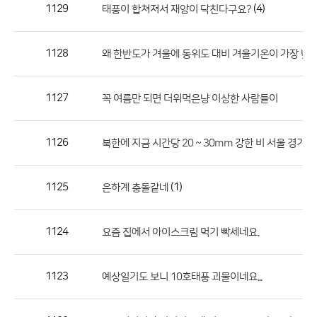
작
1129
(4)
태풍이 합쳐져서 재앙이 닥친다구요?
성
자,
1128
왜 한반도가 겨울에 동위도 대비 겨울기온이 가장 낮은
등
록
일
1127
꼭 여름만 되면 더위먹은냥 이상한 사람들이
의
정
1126
북한에 지금 시간당 20 ~ 30mm 강한 비 서울 경기
보
를
1125
(1)
은하계 충돌같네
제
공
합
1124
요즘 집에서 아이스크림 먹기 빡세네요.
니
다.
1123
예상일기도 보니 10호태풍 괴물이네요...