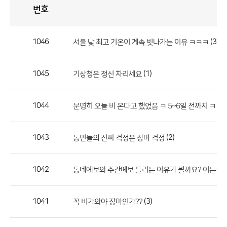
번호
자
유
토
론
게
시
판
1046
(3)
서울 낮 최고 기온이 계속 빗나가는 이유 ㅋㅋㅋ
자
유
1045
(1)
기상청은 정신 차리세요
토
론
게
1044
분명히 오늘 비 온다고 했었음 ㅋ 5~6일 전까지 ㅋㅋ
시
판
1043
(2)
농민들의 진짜 걱정은 장마 걱정
으
로
1042
동네예보와 주간예보 틀리는 이유가 뭘까요? 어는쪽 
번
호,
제
1041
(3)
꼭 비가와야 장마인가??
목,