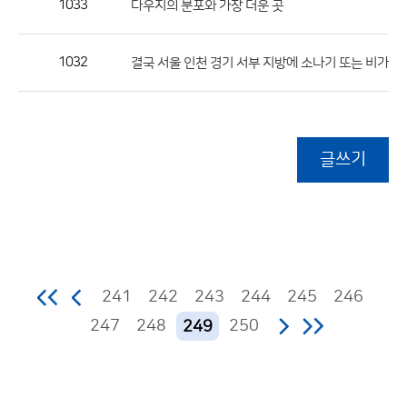
1033
다우지의 분포와 가장 더운 곳
1032
결국 서울 인천 경기 서부 지방에 소나기 또는 비가 내
글쓰기
241
242
243
244
245
246
247
248
250
249