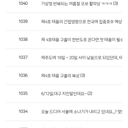
작
1040
(3)
기상청 반복되는 여름철 오보 활약상 ㅋㅋㅋ
성
자,
1039
제4호 태풍의 간접영향으로 전국에 집중호우 예상 - 
등
록
일
1038
제 4호태풍 구출이 한반도로 온다면 첫 태풍이 될수도
의
정
1037
제주도에 18일 ~ 20일 사이 낮음으로 되있던데.. 태풍
보
를
1036
(3)
제4호 태풍 구촐의 북상
제
공
합
1035
(2)
6/12일.대구 지진말인데요~
니
다.
1034
오늘 드디어 서울에 소나기가 내리고 있네요....? 몇일