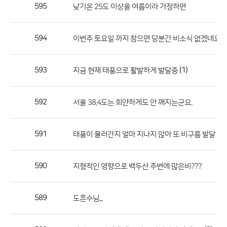
작
595
낮기온 25도 이상을 여름이라 가정하면
성
자,
594
이번주 토요일 까지 참으면 당분간 비소식 없겠네요
등
록
일
593
(1)
지금 현재 태풍으로 활발하게 발달중
의
정
592
서울 38.4도는 희얀하게도 안 깨지는군요.
보
를
591
(1)
태풍이 물러간지 얼마 지나지 않아 또 비구름 발달
제
공
합
590
지형적인 영향으로 백두산 주변에 많은비???
니
다.
589
도흔수님...