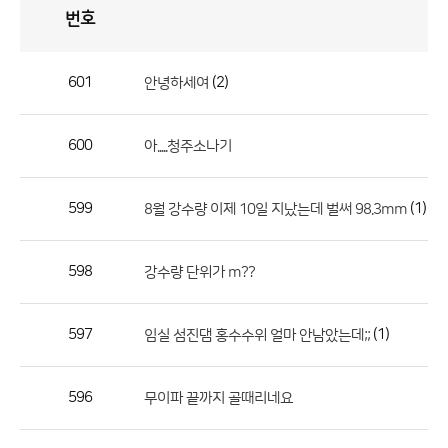
번호
자
유
토
론
게
시
판
601
(2)
안녕하세여
자
유
600
아.....청주소나기
토
론
게
599
(1)
8월 강수량 이제 10일 지났는데 벌써 98.3mm
시
판
598
강수량 단위가 m??
으
로
597
(1)
임실 섬진댐 홍수수위 얼마 안남았는데;;
번
호,
제
596
무이파 끝까지 골때리네요
목,