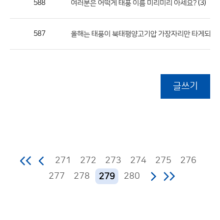
588
(3)
여러분은 어떡게 태풍 이름 미리미리 아세요?
587
올해는 태풍이 북태평양고기압 가장자리만 타게되면...
글쓰기
271
272
273
274
275
276
277
278
280
279