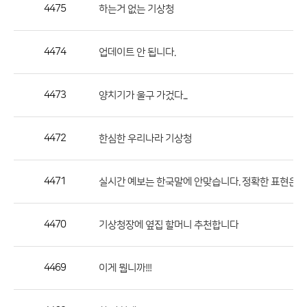
작
4475
하는거 없는 기상청
성
자,
4474
업데이트 안 됩니다.
등
록
일
4473
양치기가 울구 가겄다...
의
정
4472
한심한 우리나라 기상청
보
를
4471
실시간 예보는 한국말에 안맞습니다. 정확한 표현은 
제
공
합
4470
기상청장에 옆집 할머니 추천합니다
니
다.
4469
이게 뭡니까!!!