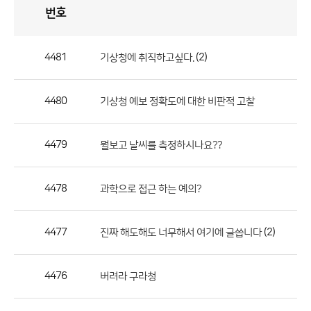
번호
자
유
토
론
게
시
판
4481
(2)
기상청에 취직하고싶다.
자
유
4480
기상청 예보 정확도에 대한 비판적 고찰
토
론
게
4479
뭘보고 날씨를 측정하시나요??
시
판
4478
과학으로 접근 하는 예의?
으
로
4477
(2)
진짜 해도해도 너무해서 여기에 글씁니다
번
호,
제
4476
버려라 구라청
목,