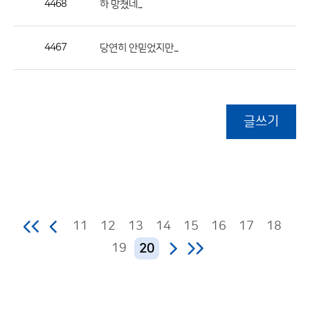
4468
하 망쳤네...
4467
당연히 안믿었지만...
글쓰기
11
12
13
14
15
16
17
18
19
20