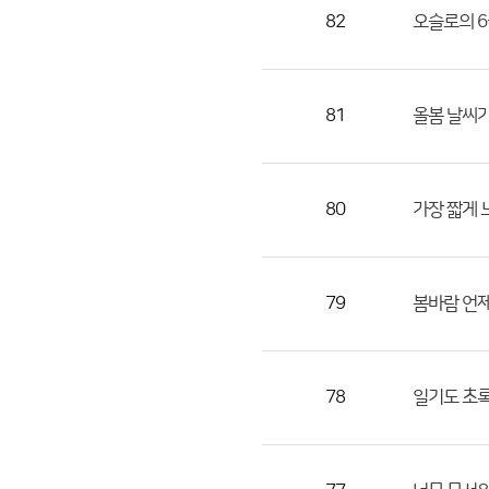
목,
82
오슬로의 6
작
성
자,
81
올봄 날씨가
등
록
일
80
가장 짧게 
의
정
보
를
79
봄바람 언
제
공
합
78
일기도 초록
니
다.