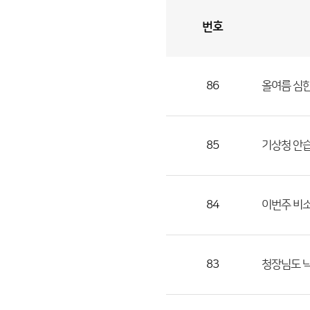
번호
자
유
토
론
게
시
판
86
올여름 심한
자
유
토
론
85
기상청 안
게
시
판
84
이번주 비소
으
로
번
83
청장님도 낙
호,
제