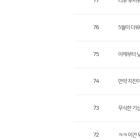
77
너무 무서워
76
5월이 더워
75
이제부터 낮기
74
만약 지진이 
73
무식한 기상
72
ㅋㅋ 이건 