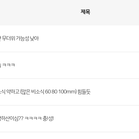
제목
 무더위 가능성 낮아
습 ㅋㅋㅋ
식 약하고 (많은 비소식 60 80 100mm) 힘들듯
하산이심?? ㅋㅋㅋㅋ 충!성!