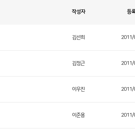
작성자
등
김선희
2011/
김정근
2011/
이우진
2011/
이준용
2011/