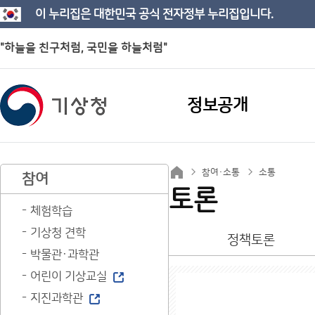
이 누리집은 대한민국 공식 전자정부 누리집입니다.
"하늘을 친구처럼, 국민을 하늘처럼"
정보공개
참여·소통
소통
참여
토론
체험학습
기상청 견학
정책토론
박물관·과학관
어린이 기상교실
지진과학관