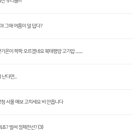
진 우리들!!!
야 그해 여름이 덜 덥다?
온이 팍팍 오르겠네요 북태평양 고기압 ........
난다면...
청 서울 예보 고치세요 비 안옵니다
(3)
뭐죠? 벌써 정체전선?