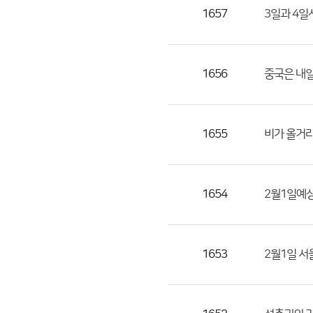
목,
1657
3일과 4일
작
성
자,
1656
중국은 내일
등
록
일
1655
비가 올거라
의
정
보
를
1654
2월1일예
제
공
합
1653
2월1일 서
니
다.