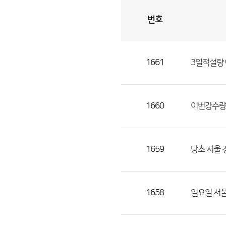
번호
자
유
토
론
게
시
판
1661
3일적설량
자
유
토
론
1660
이번강수량
게
시
판
1659
당초 서울 
으
로
번
1658
일요일 서울
호,
제