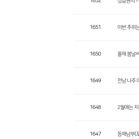
1652
성층권의 기
1651
이번 추위는
1650
올해 봄날
1649
전남 나주 
1648
2월에는 
1647
동해남부(