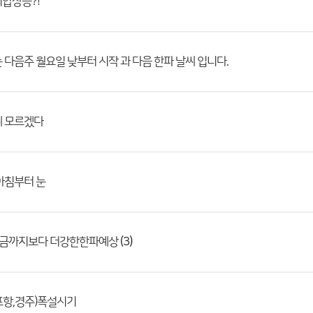
압상승?!
 다음주 월요일 낮부터 시작 과 다음 한파 날씨 입니다.
씨 모르겠다
아침부터 눈
(3)
지금까지보다 더강한한파예상
포항,경주)폭설시기