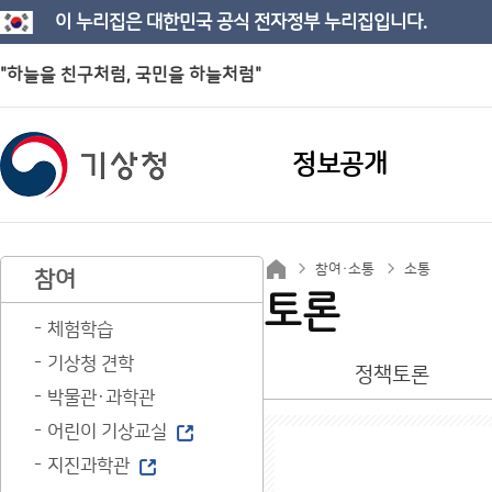
이 누리집은 대한민국 공식 전자정부 누리집입니다.
"하늘을 친구처럼, 국민을 하늘처럼"
정보공개
참여·소통
소통
참여
토론
체험학습
기상청 견학
정책토론
박물관·과학관
어린이 기상교실
지진과학관