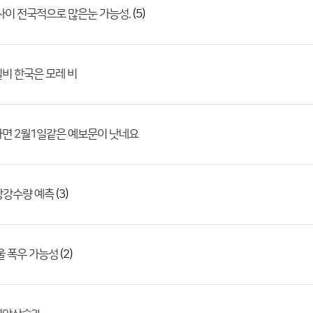
(5)
사이 전국적으로 많은눈 가능성.
비 한국은 모레 비
면 2월1일같은 예보문이 낫네요
(3)
상강수량 예측
(2)
울 폭우 가능성