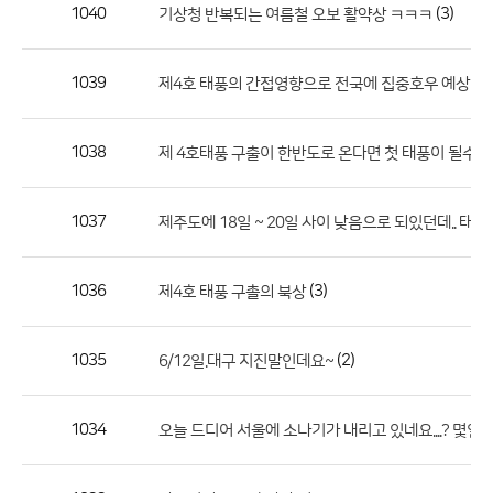
작
1040
(3)
기상청 반복되는 여름철 오보 활약상 ㅋㅋㅋ
성
자,
1039
제4호 태풍의 간접영향으로 전국에 집중호우 예상 - 
등
록
일
1038
제 4호태풍 구출이 한반도로 온다면 첫 태풍이 될수도
의
정
1037
제주도에 18일 ~ 20일 사이 낮음으로 되있던데.. 태풍
보
를
1036
(3)
제4호 태풍 구촐의 북상
제
공
합
1035
(2)
6/12일.대구 지진말인데요~
니
다.
1034
오늘 드디어 서울에 소나기가 내리고 있네요....? 몇일