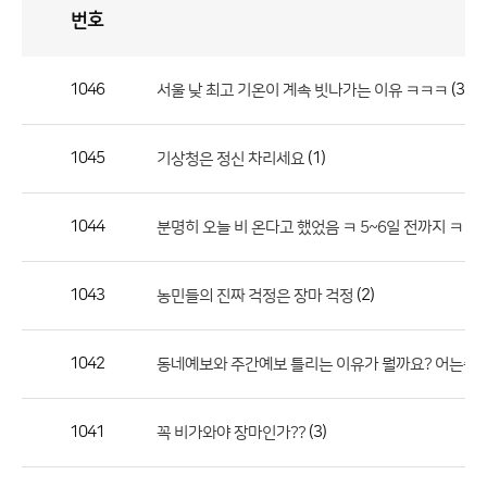
번호
자
유
토
론
게
시
판
1046
(3)
서울 낮 최고 기온이 계속 빗나가는 이유 ㅋㅋㅋ
자
유
1045
(1)
기상청은 정신 차리세요
토
론
게
1044
분명히 오늘 비 온다고 했었음 ㅋ 5~6일 전까지 ㅋㅋ
시
판
1043
(2)
농민들의 진짜 걱정은 장마 걱정
으
로
1042
동네예보와 주간예보 틀리는 이유가 뭘까요? 어는쪽 
번
호,
제
1041
(3)
꼭 비가와야 장마인가??
목,