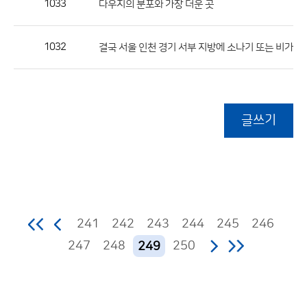
1033
다우지의 분포와 가장 더운 곳
1032
결국 서울 인천 경기 서부 지방에 소나기 또는 비가 내
글쓰기
241
242
243
244
245
246
247
248
250
249