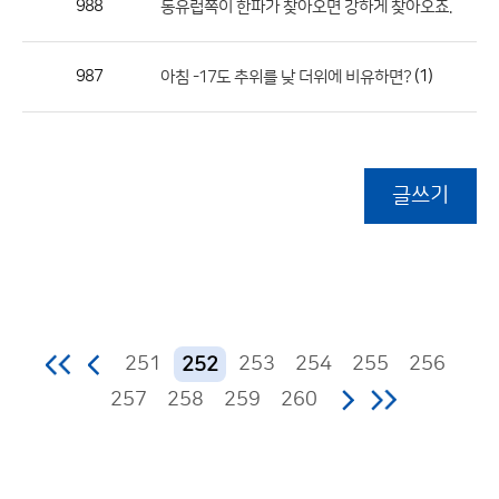
988
동유럽쪽이 한파가 찾아오면 강하게 찾아오죠.
987
(1)
아침 -17도 추위를 낮 더위에 비유하면?
글쓰기
251
253
254
255
256
252
257
258
259
260