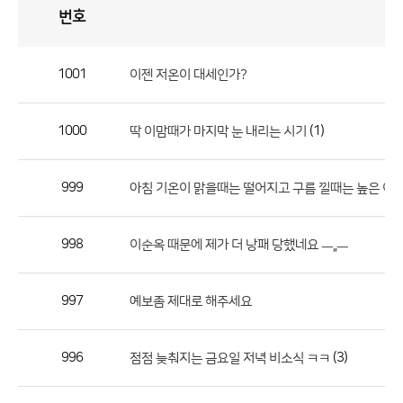
번호
자
유
토
론
게
시
판
1001
이젠 저온이 대세인가?
자
유
1000
(1)
딱 이맘때가 마지막 눈 내리는 시기
토
론
게
999
아침 기온이 맑을때는 떨어지고 구름 낄때는 높은 이유
시
판
998
이순옥 때문에 제가 더 낭패 당했네요 ㅡ,,ㅡ
으
로
997
예보좀 제대로 해주세요
번
호,
제
996
(3)
점점 늦춰지는 금요일 저녁 비소식 ㅋㅋ
목,