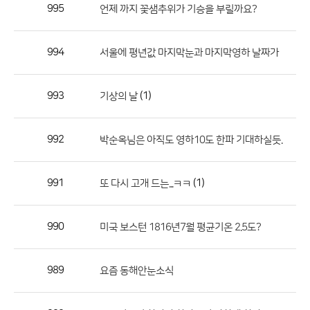
작
995
언제 까지 꽃샘추위가 기승을 부릴까요?
성
자,
994
서울에 평년값 마지막눈과 마지막영하 날짜가
등
록
일
993
(1)
기상의 날
의
정
992
박순옥님은 아직도 영하10도 한파 기대하실듯.
보
를
991
(1)
또 다시 고개 드는...ㅋㅋ
제
공
합
990
미국 보스턴 1816년7월 평균기온 2.5도?
니
다.
989
요즘 동해안눈소식