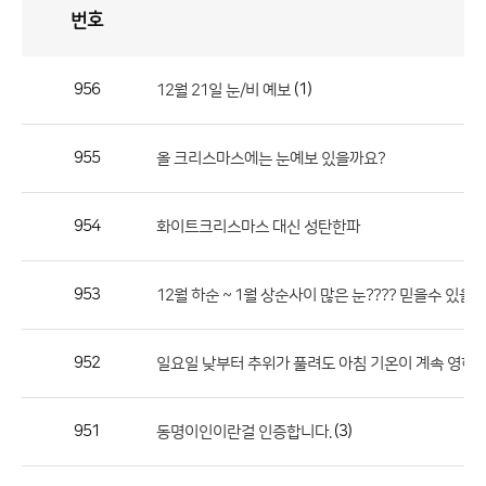
번호
자
유
토
론
게
시
판
956
(1)
12월 21일 눈/비 예보
자
유
955
올 크리스마스에는 눈예보 있을까요?
토
론
게
954
화이트크리스마스 대신 성탄한파
시
판
953
12월 하순 ~ 1월 상순사이 많은 눈???? 믿을수 있을
으
로
952
일요일 낮부터 추위가 풀려도 아침 기온이 계속 영하
번
호,
제
951
(3)
동명이인이란걸 인증합니다.
목,