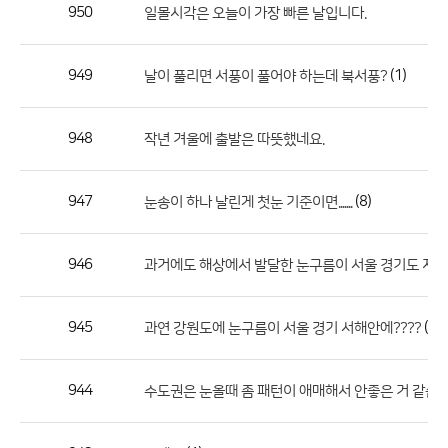
작
950
일몰시각은 오늘이 가장 빠른 날입니다.
성
자,
949
(1)
날이 풀리면 서풍이 풀어야 하는데 북서풍?
등
록
일
948
작년 겨울에 출발은 따뜻했네요.
의
정
947
(8)
눈송이 하나 날린게 첫눈 기준이면.......
보
를
946
과거에도 해상에서 발달한 눈구름이 서울 경기도 지역에도..
제
공
합
945
(2)
과연 강원도에 눈구름이 서울 경기 서해안에????
니
다.
944
수도권은 눈올때 좀 패턴이 애매해서 안좋은 거 같습니