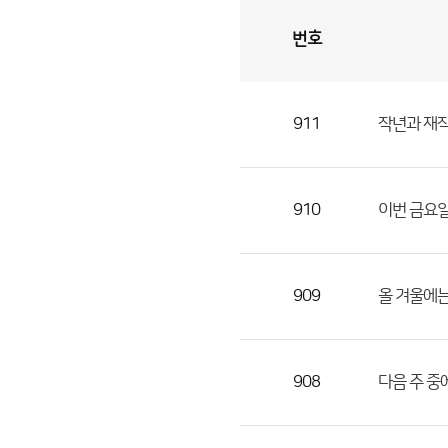
번호
자
유
토
론
게
시
판
911
작년과 재작
자
유
토
론
910
이번 금요일
게
시
판
909
올 겨울에는
으
로
번
908
다음 주 중
호,
제