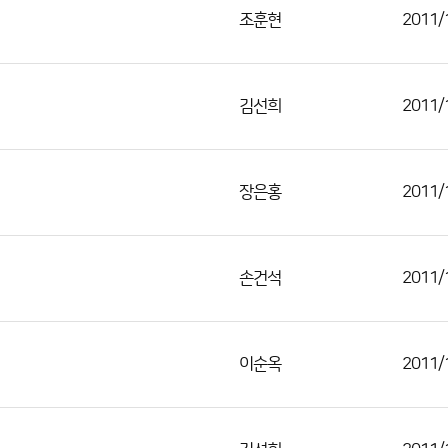
조훈현
2011/
김선희
2011/
장은홍
2011/
손건석
2011/
이순옥
2011/