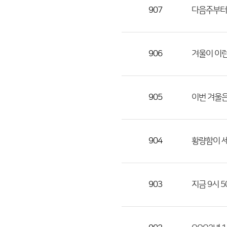
목,
907
다음주부터
작
성
자,
906
겨울이 이런
등
록
일
905
이번 겨울은
의
정
보
를
904
황량함이 
제
공
합
903
지금 9시 5
니
다.