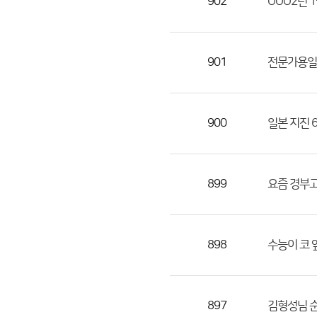
902
OOO2년 
901
전문가용일기
900
일본 지진 
899
요즘 경부고
898
수능이 코 
897
김형성님 순