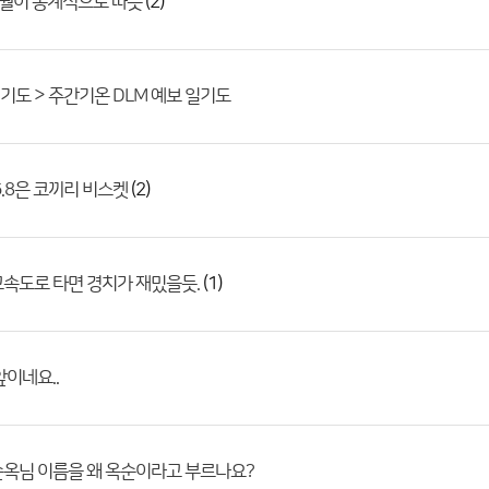
(2)
1월이 통계적으로 따뜻
도 > 주간기온 DLM 예보 일기도
(2)
6.8은 코끼리 비스켓
(1)
속도로 타면 경치가 재밌을듯.
앞이네요..
옥님 이름을 왜 옥순이라고 부르나요?