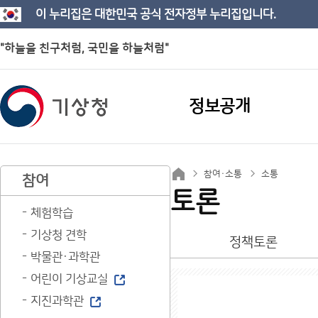
이 누리집은 대한민국 공식 전자정부 누리집입니다.
"하늘을 친구처럼, 국민을 하늘처럼"
정보공개
참여·소통
소통
참여
토론
체험학습
기상청 견학
정책토론
박물관·과학관
어린이 기상교실
지진과학관