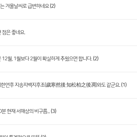
(2)
는 겨울날씨로 급변하네요
 점은 좋네요.
(2)
 12월, 1월보다 2월이 확실하게 추웠으면 합니다.
(1)
세한연후 지송지백지후조(歲寒然後 知松柏之後凋)와도 같군요.
(3)
0분 현재 서해상의 비구름...