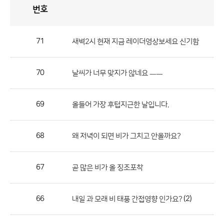
번호
자
유
토
론
게
시
판
71
새벽2시 현재 지금 레이더영상보세요 신기함
자
유
70
날씨가 너무 맞지가 않네요 ㅡㅡ
토
론
게
69
올들어 가장 후텁지근한 날입니다.
시
판
68
왜 저녁이 되면 비가 그치고 안올까요?
으
로
67
곧 많은 비가 올 징조포착
번
호,
제
66
(2)
내일 과 모래 비 태풍 간접영향 인가요?
목,