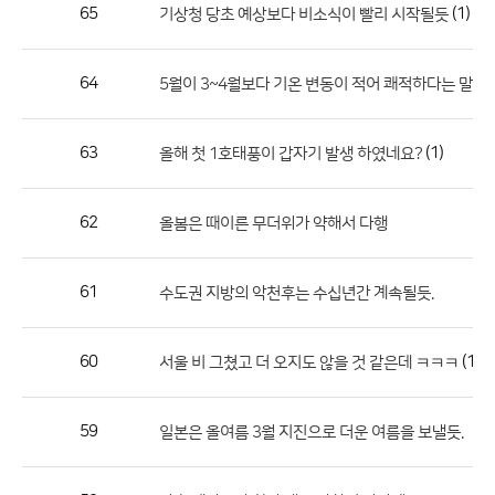
작
65
(1)
기상청 당초 예상보다 비소식이 빨리 시작될듯
성
자,
64
5월이 3~4월보다 기온 변동이 적어 쾌적하다는 말은 
등
록
일
63
(1)
올해 첫 1호태풍이 갑자기 발생 하였네요?
의
정
62
올봄은 때이른 무더위가 약해서 다행
보
를
61
수도권 지방의 악천후는 수십년간 계속될듯.
제
공
합
60
(1)
서울 비 그쳤고 더 오지도 않을 것 같은데 ㅋㅋㅋ
니
다.
59
일본은 올여름 3월 지진으로 더운 여름을 보낼듯.