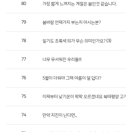
작
80
가장 짧게 느껴지는 계절은 봄인것 같습니다.
성
자,
79
봄바람 언제가지 부는지 아시는분?
등
록
일
78
(3)
일기도 초록색 띄가 무슨 의미인가요?
의
정
77
너무 무서워진 우리들!!!
보
를
76
5월이 더워야 그해 여름이 덜 덥다?
제
공
합
75
이제부터 낮기온이 팍팍 오르겠네요 북태평양 고기압 ......
니
다.
74
만약 지진이 난다면...