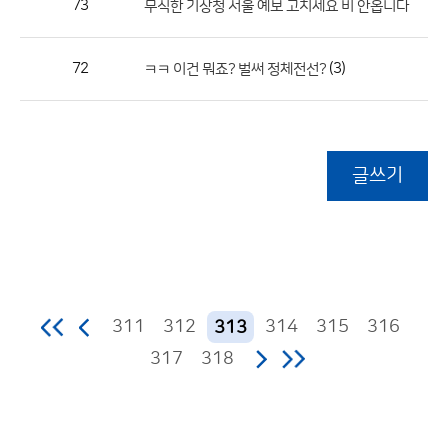
73
무식한 기상청 서울 예보 고치세요 비 안옵니다
72
(3)
ㅋㅋ 이건 뭐죠? 벌써 정체전선?
글쓰기
311
312
314
315
316
313
317
318