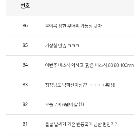
번호
자
유
토
론
게
시
판
86
올여름 심한 무더위 가능성 낮아
자
유
85
기상청 안습 ㅋㅋㅋ
토
론
게
84
이번주 비소식 약하고 (많은 비소식 60 80 100mm)
시
판
83
청장님도 낙하산이심?? ㅋㅋㅋㅋ 충!성!
으
로
82
(1)
오슬로의 6월의 밤
번
호,
제
81
올봄 날씨가 기온 변동폭이 심한 편인가?
목,