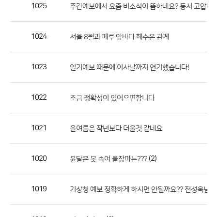
작
1025
주간예보에서 요즘 비소식이 뜸하네요? 동서 고압대 
성
자,
1024
서울 8월과 페루 앞바다 해수온 관계
등
록
일
1023
일기예보 때문에 이사날까지 연기했습니다!
의
정
1022
조금 정확성이 있어으면합니다
보
를
1021
올여름은 작년보다 더울것 같네요
제
공
합
1020
(2)
윤달은 못 속여 올장마는???
니
다.
1019
기상청 예보 정확하게 하시면 안될까요?? 전성옥님 