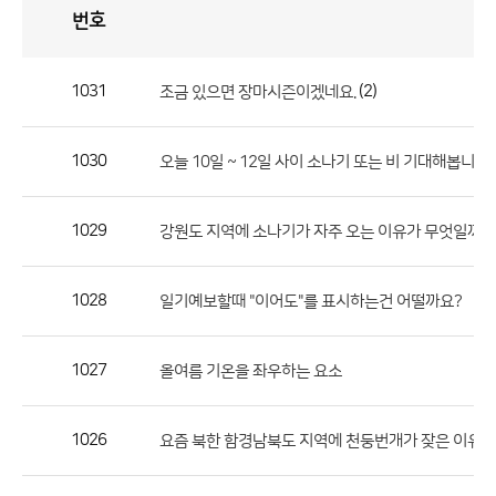
번호
자
유
토
론
게
시
판
1031
(2)
조금 있으면 장마시즌이겠네요.
자
유
1030
오늘 10일 ~ 12일 사이 소나기 또는 비 기대해봅니다...
토
론
게
1029
강원도 지역에 소나기가 자주 오는 이유가 무엇일까요
시
판
1028
일기예보할때 "이어도"를 표시하는건 어떨까요?
으
로
1027
올여름 기온을 좌우하는 요소
번
호,
제
1026
요즘 북한 함경남북도 지역에 천둥번개가 잦은 이유 
목,