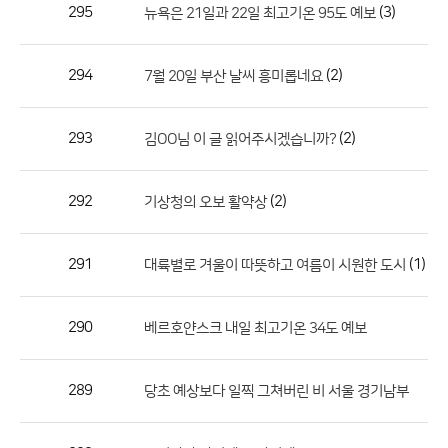
작
295
(3)
뉴욕은 21일과 22일 최고기온 95도 예보
성
자,
294
(2)
7월 20일 부산 날씨 흥미롭네요
등
록
일
293
(2)
김OO님 이 글 읽어주시겠습니까?
의
정
292
(2)
기상청의 오보 활약상
보
를
291
(1)
대륙별로 겨울이 따뜻하고 여름이 시원한 도시
제
공
합
290
베르호얀스크 내일 최고기온 34도 예보
니
다.
289
당초 예상보다 일찍 그쳐버린 비 서울 경기남부