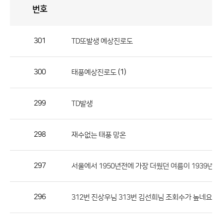
번호
자
유
토
론
게
시
판
301
TD또발생 예상진로도
자
유
300
(1)
태풍예상진로도
토
론
게
299
TD발생
시
판
298
재수없는 태풍 망온
으
로
297
서울에서 1950년전에 가장 더웠던 여름이 1939년인
번
호,
제
296
312번 진상우님 313번 김선희님 조회수가 높네요
목,