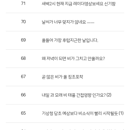
작
71
새벽2시 현재 지금 레이더영상보세요 신기함
성
자,
70
날씨가 너무 맞지가 않네요 ㅡㅡ
등
록
일
69
올들어 가장 후텁지근한 날입니다.
의
정
68
왜 저녁이 되면 비가 그치고 안올까요?
보
를
67
곧 많은 비가 올 징조포착
제
공
합
66
(2)
내일 과 모래 비 태풍 간접영향 인가요?
니
다.
65
(1)
기상청 당초 예상보다 비소식이 빨리 시작될듯