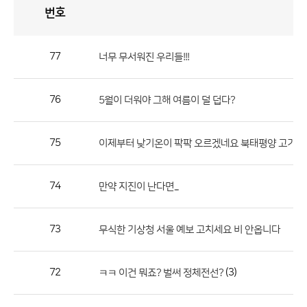
번호
자
유
토
론
게
시
판
77
너무 무서워진 우리들!!!
자
유
76
5월이 더워야 그해 여름이 덜 덥다?
토
론
게
75
이제부터 낮기온이 팍팍 오르겠네요 북태평양 고기압 ......
시
판
74
만약 지진이 난다면...
으
로
73
무식한 기상청 서울 예보 고치세요 비 안옵니다
번
호,
제
72
(3)
ㅋㅋ 이건 뭐죠? 벌써 정체전선?
목,